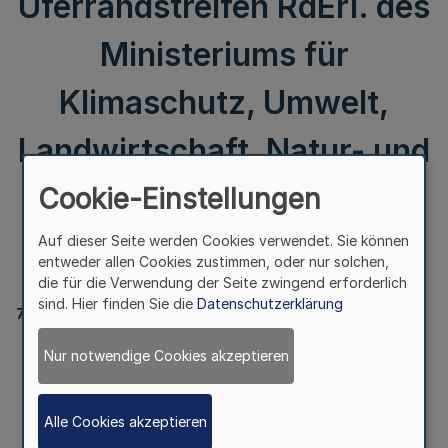
Uferrandstreifen RdErl. des
Ministeriums für
Klimaschutz, Umwelt,
Landwirtschaft, Natur- und
Verbraucherschutz – II A 4
Cookie-Einstellungen
- 72.40.42 v. 12.11.2013
Auf dieser Seite werden Cookies verwendet. Sie können
entweder allen Cookies zustimmen, oder nur solchen,
die für die Verwendung der Seite zwingend erforderlich
sind. Hier finden Sie die
Datenschutzerklärung
7861
Richtlinien zur Förderung
Nur notwendige Cookies akzeptieren
der Anlage von Uferrandstreifen
RdErl. des Ministeriums für Klimaschutz, Umwelt,
Alle Cookies akzeptieren
Landwirtschaft, Natur- und Verbraucherschutz – II A 4 -