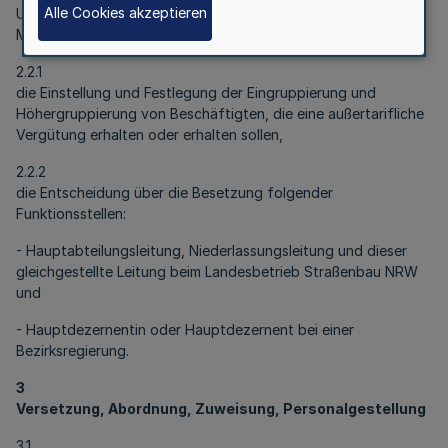
Alle Cookies akzeptieren
Unbeschadet der Regelungen von §§ 11, 12 GOLR bleibt dem
Ministerium vorbehalten:
2.2.1
die Einstellung und Festlegung der Eingruppierung und
Höhergruppierung von Beschäftigten, die eine außertarifliche
Vergütung erhalten oder erhalten sollen,
2.2.2
die Entscheidung über die Besetzung folgender
Funktionsstellen:
- Hauptabteilungsleitung, Niederlassungsleitung und dieser
gleichgestellte Leitung beim Landesbetrieb Straßenbau NRW
und
- Hauptdezernentin oder Hauptdezernent bei einer
Bezirksregierung.
3
Versetzung, Abordnung, Zuweisung, Personalgestellung
3.1