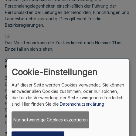
Personalangelegenheiten einschließlich der Führung der
Personalakten der Leitungen der Behörden, Einrichtungen und
Landesbetriebe zuständig. Dies gilt nicht für die
Bezirksregierungen.
1.3
Das Ministerium kann die Zuständigkeit nach Nummer 1.1 im
Einzelfall an sich ziehen.
2
Einstellung, Eingruppierung, Weiterbeschäftigung
Cookie-Einstellungen
2.1
Die vorbereitenden Arbeiten für sämtliche
Auf dieser Seite werden Cookies verwendet. Sie können
Personalentscheidungen nach §§ 11, 12 der Neufassung der
entweder allen Cookies zustimmen, oder nur solchen,
Geschäftsordnung der Landesregierung Nordrhein-Westfalen
die für die Verwendung der Seite zwingend erforderlich
(GOLR) erfolgen durch die in Nummer 1.1 genannten
sind. Hier finden Sie die
Datenschutzerklärung
Dienststellen. Die Vorlage an das Ministerium für Inneres und
Kommunales und an das Finanzministerium bzw. die
Nur notwendige Cookies akzeptieren
Landesregierung erfolgt durch das Ministerium.
2.2