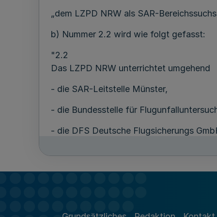
„dem LZPD NRW als SAR-Bereichssuchst
b) Nummer 2.2 wird wie folgt gefasst:
"2.2
Das LZPD NRW unterrichtet umgehend
- die SAR-Leitstelle Münster,
- die Bundesstelle für Flugunfalluntersu
- die DFS Deutsche Flugsicherungs GmbH
- die als Luftfahrtbehörde zuständige Be
Flugunfälle ausländischer Luftfahrzeuge
3. Nummer 3.6 wird wie folgt gefasst:
"3.6
Grundsätzliches
Redaktion
Kontakt