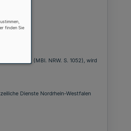
zustimmen,
e
er finden Sie
.02 (6344) -
 vom 27.8.2003 (MBI. NRW. S. 1052), wird
izeiliche Dienste Nordrhein-Westfalen