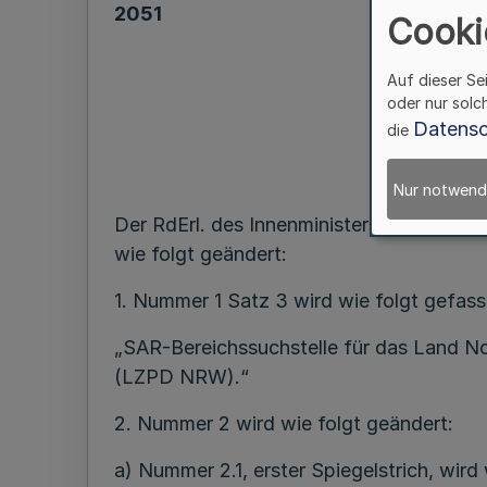
2051
Cooki
Auf dieser Se
oder nur solc
Datensc
die
RdErl. d. M
Nur notwend
Der RdErl. des Innenministers v. 4.9.198
wie folgt geändert:
1. Nummer 1 Satz 3 wird wie folgt gefass
„SAR-Bereichssuchstelle für das Land No
(LZPD NRW).“
2. Nummer 2 wird wie folgt geändert:
a) Nummer 2.1, erster Spiegelstrich, wird 