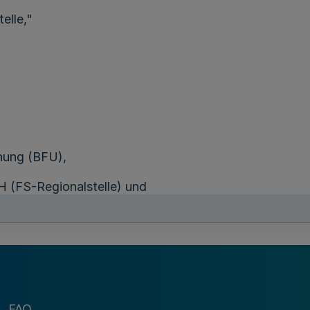
elle,"
chung (BFU),
 (FS-Regionalstelle) und
zirksregierung Düsseldorf oder Münster."
 teilt das LZPD NRW außerdem der zuständigen auslän
FAQ