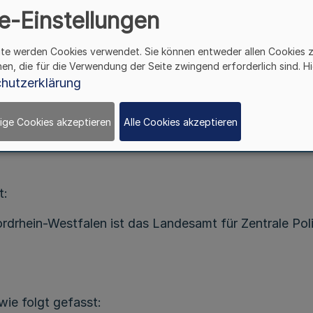
e-Einstellungen
Aufgaben der Polizei bei der Durchführung
ite werden Cookies verwendet. Sie können entweder allen Cookies 
des Such- und Rettungsdienstes für Luftfahrzeug
hen, die für die Verwendung der Seite zwingend erforderlich sind. Hi
hutzerklärung
inisteriums für Inneres und Kommunales - 413 - 60.27
v. 10.1.2013
ige Cookies akzeptieren
Alle Cookies akzeptieren
0 (MBI. NRW. S. 2123), zuletzt geändert durch RdErl.
t:
rdrhein-Westfalen ist das Landesamt für Zentrale Pol
wie folgt gefasst: