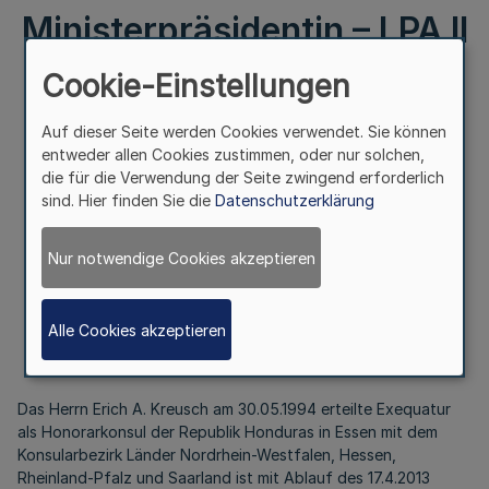
Ministerpräsidentin – LPA II
1 – 419 – 2 v. 11.2.2014
Cookie-Einstellungen
Auf dieser Seite werden Cookies verwendet. Sie können
entweder allen Cookies zustimmen, oder nur solchen,
die für die Verwendung der Seite zwingend erforderlich
II.
sind. Hier finden Sie die
Datenschutzerklärung
Honorarkonsularische Vertretung
Nur notwendige Cookies akzeptieren
der Republik Honduras in Essen
Bek. d. Ministerpräsidentin – LPA II 1 – 419 – 2
v. 11.2.2014
Alle Cookies akzeptieren
Das Herrn Erich A. Kreusch am 30.05.1994 erteilte Exequatur
als Honorarkonsul der Republik Honduras in Essen mit dem
Konsularbezirk Länder Nordrhein-Westfalen, Hessen,
Rheinland-Pfalz und Saarland ist mit Ablauf des 17.4.2013