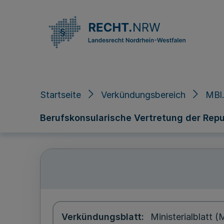
Direkt zum Inhalt
Startseite
Verkündungsbereich
MBl.
Berufskonsularische Vertretung der Republi
Verkündungsblatt
Ministerialblatt