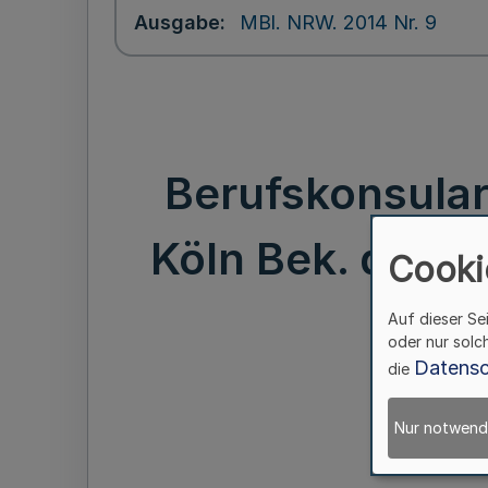
Ausgabe
MBl. NRW. 2014 Nr. 9
Berufskonsular
Köln Bek. d. Mini
Cooki
Auf dieser Se
oder nur solc
Datensc
die
Nur notwend