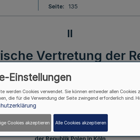
Seite
135
II
ische Vertretung der Re
sterpräsidentin – LPA II
e-Einstellungen
6.3.2014
ite werden Cookies verwendet. Sie können entweder allen Cookies 
hen, die für die Verwendung der Seite zwingend erforderlich sind. Hi
hutzerklärung
II.
ige Cookies akzeptieren
Alle Cookies akzeptieren
Berufskonsularische Vertretung
der Republik Polen in Köln