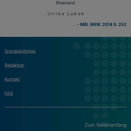
Rheinland
U l r i k e L u b e k
-
MBl. NRW. 2014 S. 252
Grundsätzliches
Redaktion
Kontakt
FAQ
Zum Seitenanfang