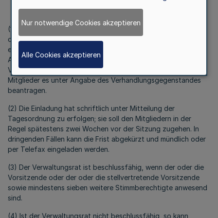
§ 9
Sitzungen des Verwaltungsrates
Nur notwendige Cookies akzeptieren
(1) Der Verwaltungsrat versammelt sich auf Einladung seines
oder seiner Vorsitzenden, so oft es die Lage der Geschäfte
erfordert. Er muss einberufen werden auf Verlangen der
Alle Cookies akzeptieren
Aufsichtsbehörde, eines oder einer der stellvertretenden
Vorsitzenden, des Vorstandes oder sofern mindestens drei
Mitglieder es unter Angabe des Verhandlungsgegenstandes
beantragen.
(2) Die Einladung hat schriftlich unter Mitteilung der
Tagesordnung zu erfolgen; sie soll den Mitgliedern in der
Regel spätestens zwei Wochen vor der Sitzung zugehen. In
dringenden Fällen kann die Frist abgekürzt und mündlich oder
per Telefax eingeladen werden.
(3) Der Verwaltungsrat ist beschlussfähig, wenn der oder die
Vorsitzende oder der oder die stellvertretende Vorsitzende
sowie mindestens sieben weitere Stimmberechtigte anwesend
sind.
(4) Ist der Verwaltungsrat nicht beschlussfähig, so kann