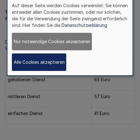
vom 2.9.2014
Auf dieser Seite werden Cookies verwendet. Sie können
entweder allen Cookies zustimmen, oder nur solchen,
1
die für die Verwendung der Seite zwingend erforderlich
Stundensätze
sind. Hier finden Sie die
Datenschutzerklärung
Nur notwendige Cookies akzeptieren
Die Stundensätze, die für die Berechnung des
Verwaltungsaufwandes empfohlen werden, betragen für den
Alle Cookies akzeptieren
höheren Dienst
78 Euro
gehobenen Dienst
65 Euro
mittleren Dienst
57 Euro
einfachen Dienst
41 Euro.