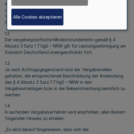
erbringt. Dies gilt bei der Beauftragung von Dienstleistungen,
unabhängig davon, ob deren Auftragswerte gemäß § 3
Vergabeverordnung oberhalb oder unterhalb der EU-
Alle Cookies akzeptieren
Schwellenwerte liegen.
1.2
Der vergabespezifische Mindeststundenlohn gemäß § 4
Absatz 3 Satz 1 TVgG – NRW gilt für Leistungserbringung am
Standort Deutschland uneingeschränkt fort.
1.3
Je nach Auftragsgegenstand sind die Vergabestellen
gehalten, die entsprechende Beschränkung der Anwendung
des § 4 Absatz 3 Satz 1 TVgG – NRW in den
Vergabeunterlagen bzw. in der Bekanntmachung kenntlich zu
machen.
1.4
In laufenden Vergabeverfahren wird empfohlen, allen Bietern
folgenden Hinweis zu erteilen:
„Es wird darauf hingewiesen, dass sich die