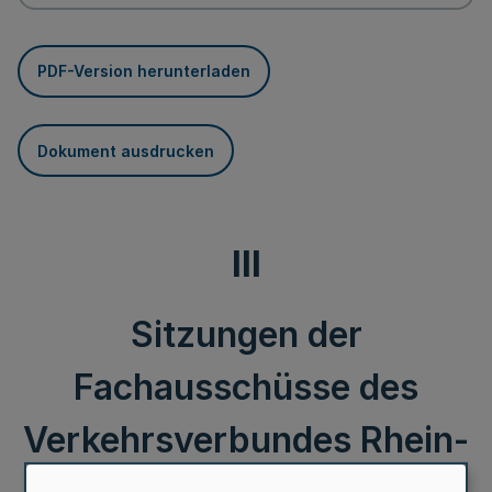
PDF-Version herunterladen
Dokument ausdrucken
III
Sitzungen der
Fachausschüsse des
Verkehrsverbundes Rhein-