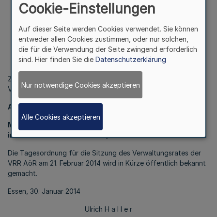
Ruhr
Cookie-Einstellungen
Auf dieser Seite werden Cookies verwendet. Sie können
III.
entweder allen Cookies zustimmen, oder nur solchen,
die für die Verwendung der Seite zwingend erforderlich
Sitzungen der Fachausschüsse des Verkehrsverbundes
sind. Hier finden Sie die
Datenschutzerklärung
Rhein-Ruhr
Zur Vorbereitung auf die Sitzung des Verwaltungsrates der
Nur notwendige Cookies akzeptieren
VRR AöR am 21. Februar 2014 findet folgende Sitzung statt:
Ausschuss für Investitionen und Finanzen der VRR AöR
Alle Cookies akzeptieren
Mittwoch, 19. Februar 2014, 10.00 Uhr,
im Rathaus der Stadt Essen, Raum 2.20
Die Tagesordnung für die Sitzung des Verwaltungsrates der
VRR AöR am 21. Februar 2014 wird in Kürze öffentlich bekannt
gemacht.
Essen, 30. Januar 2014
Ulrich H a l l e r