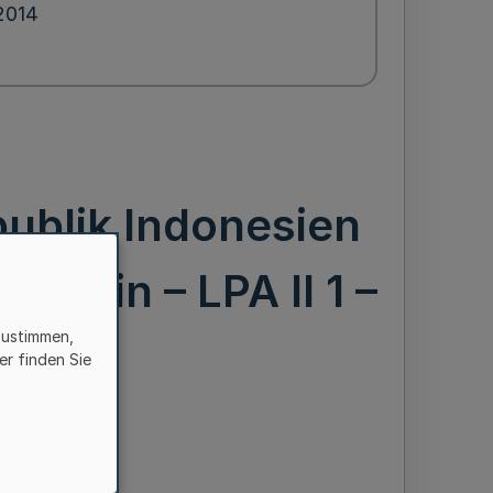
2014
publik Indonesien
dentin – LPA II 1 –
zustimmen,
er finden Sie