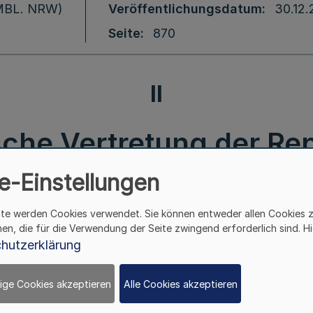
 (MBL. NRW)
Veröffentlichungsdatum
30.12.
Seite
870
II
che Vertretung der Re
in Bek. d. Ministerpräsi
e-Einstellungen
ite werden Cookies verwendet. Sie können entweder allen Cookies 
02.02-1/14 v. 3.12.2014
hen, die für die Verwendung der Seite zwingend erforderlich sind. Hi
hutzerklärung
II.
ige Cookies akzeptieren
Alle Cookies akzeptieren
Berufskonsularische Vertretung