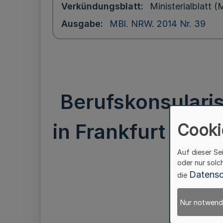
Verkündungsblatt
Ministerialblatt
Ausgabe
MBl. NRW. 2014 Nr. 39
Berufskonsularis
in Frankfurt am Ma
Cooki
Auf dieser Se
oder nur solc
Datensc
die
Nur notwend