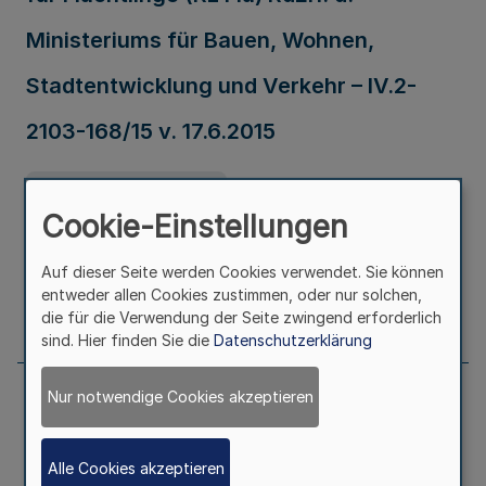
Ministeriums für Bauen, Wohnen,
Stadtentwicklung und Verkehr – IV.2-
2103-168/15 v. 17.6.2015
Ausfertigungsdatum
17.06.2015
Cookie-Einstellungen
Erschienen in
Teil 1
Auf dieser Seite werden Cookies verwendet. Sie können
entweder allen Cookies zustimmen, oder nur solchen,
Seite
417
die für die Verwendung der Seite zwingend erforderlich
sind. Hier finden Sie die
Datenschutzerklärung
Nur notwendige Cookies akzeptieren
Verwaltungsvorschriften zur
Durchführung des
Alle Cookies akzeptieren