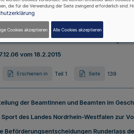
hen, die für die Verwendung der Seite zwingend erforderlich sind. Hi
Teil 1
138
Erschienen in
Seite
hutzerklärung
ige Cookies akzeptieren
Alle Cookies akzeptieren
r dem Studium zum höheren Polizeivollzugsdiens
7.12.06 vom 18.2.2015
Teil 1
139
Erschienen in
Seite
eurteilung der Beamtinnen und Beamten im Gesch
nd Sport des Landes Nordrhein-Westfalen zur V
Beförderungsentscheidungen Runderlass des M