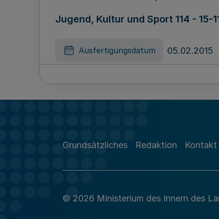
Jugend, Kultur und Sport 114 - 15-
05.02.2015
Ausfertigungsdatum
Änderung der Satzung der Ethik-K
Westfälischen Wilhelms-Universit
Grundsätzliches
Redaktion
Kontakt
24.01.2015
Ausfertigungsdatum
© 2026 Ministerium des Innern des L
Aufteilung und Auszahlung des G