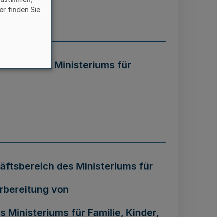
er finden Sie
t RdErl. d. Ministeriums für
äftsbereich des Ministeriums für
orbereitung von
inisteriums für Familie, Kinder,