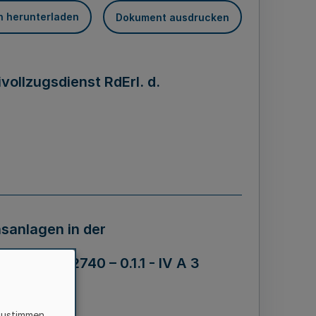
n herunterladen
Dokument ausdrucken
vollzugsdienst RdErl. d.
sanlagen in der
ums - B 2740 – 0.1.1 - IV A 3
zustimmen,