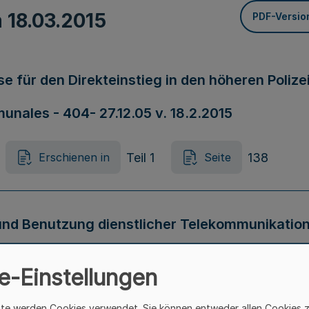
m
18.03.2015
PDF-Versio
e für den Direkteinstieg in den höheren Polizei
unales - 404- 27.12.05 v. 18.2.2015
Teil 1
138
Erschienen in
Seite
 und Benutzung dienstlicher Telekommunikation
ussvorschrift – DAV) RdErl. d. Finanzministeri
e-Einstellungen
ite werden Cookies verwendet. Sie können entweder allen Cookies 