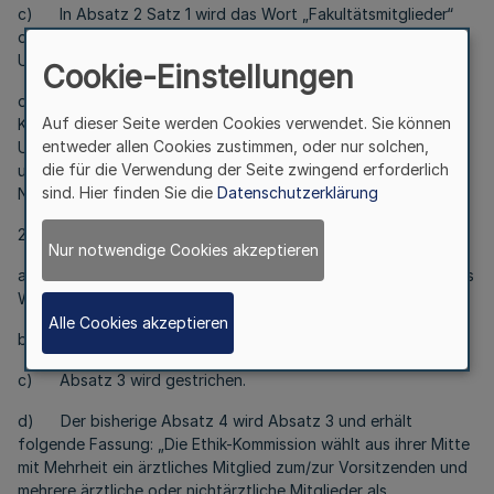
c) In Absatz 2 Satz 1 wird das Wort „Fakultätsmitglieder“
durch die Worte „Mitglieder der Westfälischen Wilhelms-
Universität“ ersetzt.
Cookie-Einstellungen
d) Absatz 4 Satz 3 erhält folgende Fassung: „Die Ethik-
Auf dieser Seite werden Cookies verwendet. Sie können
Kommission berät Mitglieder der Westfälischen Wilhelms-
entweder allen Cookies zustimmen, oder nur solchen,
Universität in ethischen Fragen der Forschung am Menschen
die für die Verwendung der Seite zwingend erforderlich
und kann in solchen Fragen auch Nichtärztinnen und
sind. Hier finden Sie die
Datenschutzerklärung
Nichtärzte aus Westfalen-Lippe beraten.“
2. § 2 wird wie folgt geändert:
Nur notwendige Cookies akzeptieren
a) In Absatz 1 Satz 1 wird vor die Worte „12 Mitgliedern“ das
Wort „mindestens“ eingefügt.
Alle Cookies akzeptieren
b) Absatz 2 Satz 4 wird gestrichen.
c) Absatz 3 wird gestrichen.
d) Der bisherige Absatz 4 wird Absatz 3 und erhält
folgende Fassung: „Die Ethik-Kommission wählt aus ihrer Mitte
mit Mehrheit ein ärztliches Mitglied zum/zur Vorsitzenden und
mehrere ärztliche oder nichtärztliche Mitglieder als