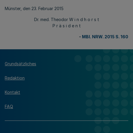
Münster, den 23. Februar 2015
Dr. med. Theodor W i n d h o r s t
P r ä s i d e n t
-
MBl. NRW. 2015 S. 160
Grundsätzliches
Redaktion
Kontakt
FAQ