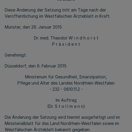
Diese Änderung der Satzung tritt am Tage nach der
Veröffentlichung im Westfälischen Ärzteblatt in Kraft.
Münster, den 26. Januar 2015
Dr. med. Theodor W i n d h o r s t
P r ä s i d e n t
Genehmigt:
Düsseldorf, den 9. Februar 2015
Ministerium für Gesundheit, Emanzipation,
Pflege und Alter des Landes Nordrhein-Westfalen
- 232 - 0810.11.2 -
Im Auftrag
(Dr. S t o l l m a n n)
Die Änderung der Satzung wird hiermit ausgefertigt und im
Ministerialblatt für das Land Nordrhein-Westfalen sowie im
Westfälischen Ärzteblatt bekannt gegeben.