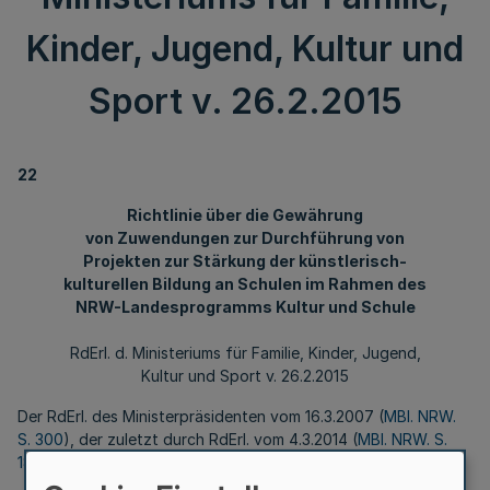
Kinder, Jugend, Kultur und
Sport v. 26.2.2015
22
Richtlinie über die Gewährung
von Zuwendungen zur Durchführung von
Projekten zur Stärkung der künstlerisch-
kulturellen Bildung an Schulen im Rahmen des
NRW-Landesprogramms Kultur und Schule
RdErl. d. Ministeriums für Familie, Kinder, Jugend,
Kultur und Sport v. 26.2.2015
Der RdErl. des Ministerpräsidenten vom 16.3.2007 (
MBl. NRW.
S. 300
), der zuletzt durch RdErl. vom 4.3.2014 (
MBl. NRW. S.
186
) geändert worden ist, wird wie folgt geändert: