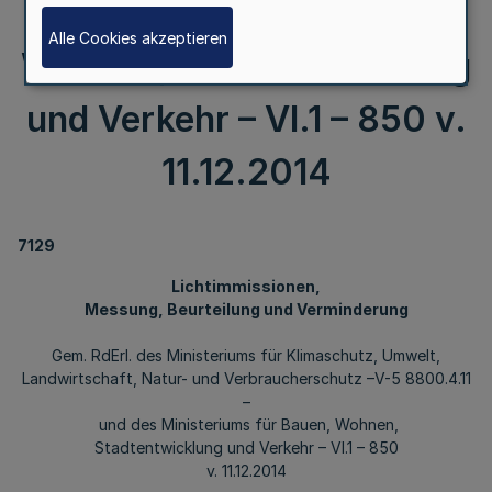
Ministeriums für Bauen,
Alle Cookies akzeptieren
Wohnen, Stadtentwicklung
und Verkehr – VI.1 – 850 v.
11.12.2014
7129
Lichtimmissionen,
Messung, Beurteilung und Verminderung
Gem. RdErl. des Ministeriums für Klimaschutz, Umwelt,
Landwirtschaft, Natur- und Verbraucherschutz –V-5 8800.4.11
–
und des Ministeriums für Bauen, Wohnen,
Stadtentwicklung und Verkehr – VI.1 – 850
v. 11.12.2014