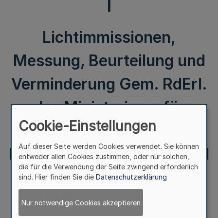
I
Lichtimmissionen,
Messung, Beurteilung und
Verminderung Gem. RdErl.
des Ministeriums für
Cookie-Einstellungen
Klimaschutz, Umwelt,
Auf dieser Seite werden Cookies verwendet. Sie können
Landwirtschaft, Natur- und
entweder allen Cookies zustimmen, oder nur solchen,
die für die Verwendung der Seite zwingend erforderlich
Verbraucherschutz –V-5
sind. Hier finden Sie die
Datenschutzerklärung
8800.4.11 – und des
Nur notwendige Cookies akzeptieren