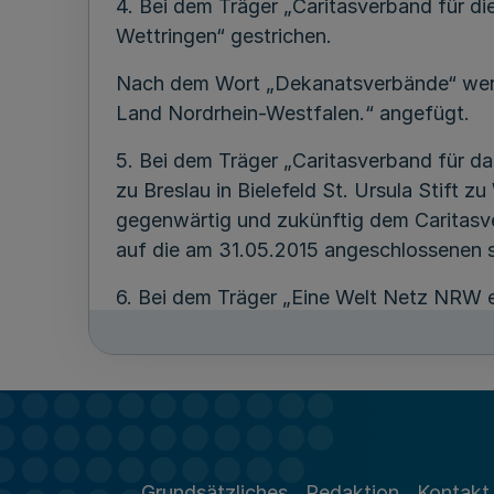
4. Bei dem Träger „Caritasverband für d
Wettringen“ gestrichen.
Nach dem Wort „Dekanatsverbände“ werde
Land Nordrhein-Westfalen.“ angefügt.
5. Bei dem Träger „Caritasverband für d
zu Breslau in Bielefeld St. Ursula Stift 
gegenwärtig und zukünftig dem Caritasv
auf die am 31.05.2015 angeschlossenen s
6. Bei dem Träger „Eine Welt Netz NRW e
ersetzt.
7. Nach dem Träger „Eine Welt Netz NRW 
30.06.2018“ eingefügt.
8. Bei dem Träger „Sportjugend des Lan
Angabe „NRW“ ersetzt.
Grundsätzliches
Redaktion
Kontakt