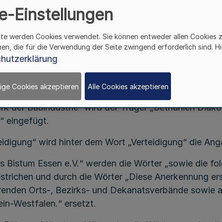
e-Einstellungen
als Träger der freien Jugendhilfe
ite werden Cookies verwendet. Sie können entweder allen Cookies 
Bek. d. Ministeriums für Familie, Kinder, Jugend,
hen, die für die Verwendung der Seite zwingend erforderlich sind. Hi
Kultur und Sport - 313-3.6102.01 -
hutzerklärung
v. 11.6.2015
der, Jugend, Kultur und Sport v. 28.5.1990 (SMBl. NRW.
ige Cookies akzeptieren
Alle Cookies akzeptieren
 der Bauindustrie“ wird der Träger „Bethanien Diakoni
“ eingefügt.
eidigung“ wird hinter dem Wort „Verteidigung“ die Ang
as Bistum Essen e.V.“ werden die Wörter „sowie die f
strichen und durch die Wörter „Diese Anerkennung ers
enden Orts-, Bezirks- und Dekanatsverbände sowie a
in-Westfalen.“ ersetzt.