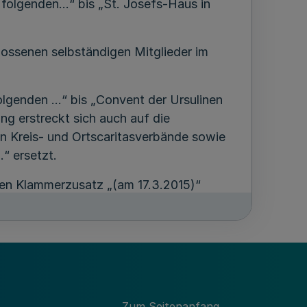
 folgenden…“ bis „St. Josefs-Haus in
ossenen selbständigen Mitglieder im
olgenden …“ bis „Convent der Ursulinen
ung erstreckt sich auch auf die
n Kreis- und Ortscaritasverbände sowie
“ ersetzt.
den Klammerzusatz „(am 17.3.2015)“
orf (am 26.5.2015) befristet bis zum
ndes Nordrhein-Westfalen“ durch die
Zum Seitenanfang