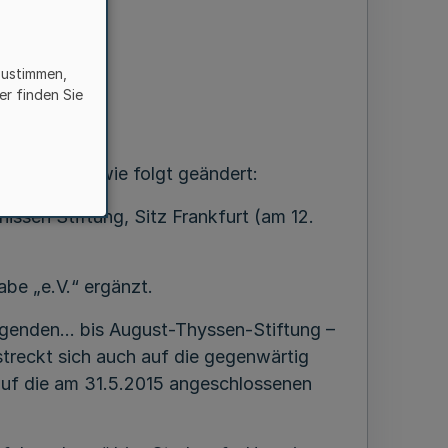
zustimmen,
er finden Sie
 2160) wird wie folgt geändert:
ssen Stiftung, Sitz Frankfurt (am 12.
abe „e.V.“ ergänzt.
olgenden… bis August-Thyssen-Stiftung –
treckt sich auch auf die gegenwärtig
uf die am 31.5.2015 angeschlossenen