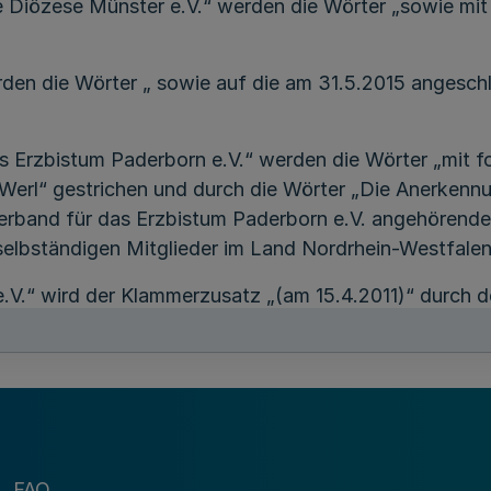
ie Diözese Münster e.V.“ werden die Wörter „sowie mit
n die Wörter „ sowie auf die am 31.5.2015 angeschl
as Erzbistum Paderborn e.V.“ werden die Wörter „mit f
zu Werl“ gestrichen und durch die Wörter „Die Anerkenn
erband für das Erzbistum Paderborn e.V. angehörende
elbständigen Mitglieder im Land Nordrhein-Westfalen.
.V.“ wird der Klammerzusatz „(am 15.4.2011)“ durch 
e.V.“ wird der Träger „ensemble GmbH“, Sitz Düsseld
des Nordrhein-Westfalen…“ werden die Wörter „des La
FAQ