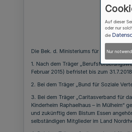
Cooki
Auf dieser Se
oder nur solc
Datensc
die
Die Bek. d. Ministeriums für Familie, Kin
Nur notwend
1. Nach dem Träger „Berufsförderungswerk
Februar 2015) befristet bis zum 31.7.2018
2. Bei dem Träger „Bund für Soziale Vert
3. Bei dem Träger „Caritasverband für d
Kinderheim Raphaelhaus – in Mülheim“ ge
und zukünftig dem Bistum Essen angehör
selbständigen Mitglieder im Land Nordrhe