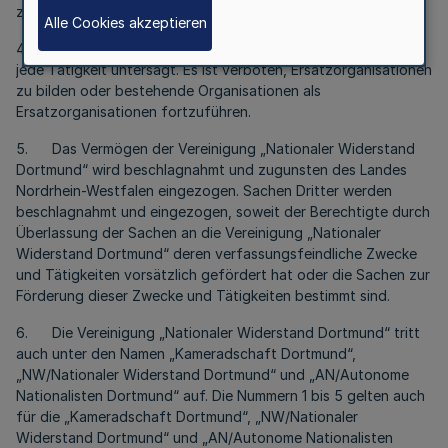
zu verwenden.
Alle Cookies akzeptieren
4. Der Vereinigung „Nationaler Widerstand Dortmund“ ist
jede Tätigkeit untersagt. Es ist verboten, Ersatzorganisationen
zu bilden oder bestehende Organisationen als
Ersatzorganisationen fortzuführen.
5. Das Vermögen der Vereinigung „Nationaler Widerstand
Dortmund“ wird beschlagnahmt und zugunsten des Landes
Nordrhein-Westfalen eingezogen. Sachen Dritter werden
beschlagnahmt und eingezogen, soweit der Berechtigte durch
Überlassung der Sachen an die Vereinigung „Nationaler
Widerstand Dortmund“ deren verfassungsfeindliche Zwecke
und Tätigkeiten vorsätzlich gefördert hat oder die Sachen zur
Förderung dieser Zwecke und Tätigkeiten bestimmt sind.
6. Die Vereinigung „Nationaler Widerstand Dortmund“ tritt
auch unter den Namen „Kameradschaft Dortmund“,
„NW/Nationaler Widerstand Dortmund“ und „AN/Autonome
Nationalisten Dortmund“ auf. Die Nummern 1 bis 5 gelten auch
für die „Kameradschaft Dortmund“, „NW/Nationaler
Widerstand Dortmund“ und „AN/Autonome Nationalisten