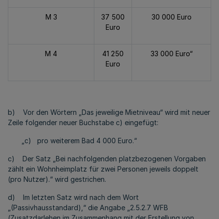
M 3
37 500
30 000 Euro
Euro
M 4
41 250
33 000 Euro“
Euro
b) Vor den Wörtern „Das jeweilige Mietniveau“ wird mit neuer
Zeile folgender neuer Buchstabe c) eingefügt:
„c) pro weiterem Bad 4 000 Euro.“
c) Der Satz „Bei nachfolgenden platzbezogenen Vorgaben
zählt ein Wohnheimplatz für zwei Personen jeweils doppelt
(pro Nutzer).“ wird gestrichen.
d) Im letzten Satz wird nach dem Wort
„(Passivhausstandard),“ die Angabe „2.5.2.7 WFB
(Zusatzdarlehen im Zusammenhang mit der Erstellung von