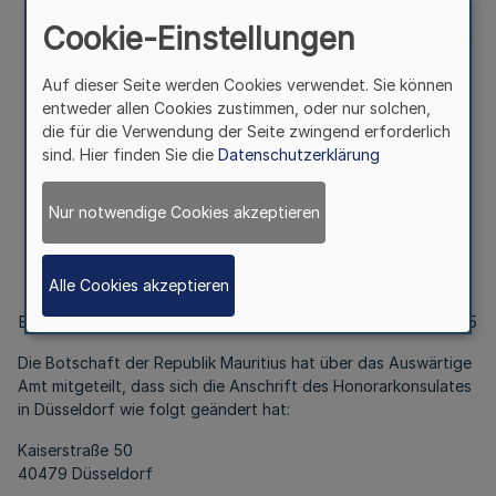
Bek. d. Ministerpräsidentin
Cookie-Einstellungen
– LPA II 1 – 433g-1/00 vom
Auf dieser Seite werden Cookies verwendet. Sie können
entweder allen Cookies zustimmen, oder nur solchen,
24.8.2015
die für die Verwendung der Seite zwingend erforderlich
sind. Hier finden Sie die
Datenschutzerklärung
II.
Nur notwendige Cookies akzeptieren
Honorarkonsularische Vertretung
der Republik Mauritius in Düsseldorf
Alle Cookies akzeptieren
Bek. d. Ministerpräsidentin – LPA II 1 – 433g-1/00 vom 24.8.2015
Die Botschaft der Republik Mauritius hat über das Auswärtige
Amt mitgeteilt, dass sich die Anschrift des Honorarkonsulates
in Düsseldorf wie folgt geändert hat:
Kaiserstraße 50
40479 Düsseldorf