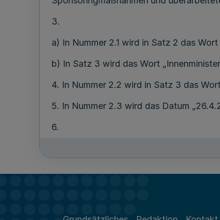
Sponsoringmaßnahmen und überarbeitete Be
3.
a) In Nummer 2.1 wird in Satz 2 das Wort
b) In Satz 3 wird das Wort „Innenministe
4. In Nummer 2.2 wird in Satz 3 das Wort
5. In Nummer 2.3 wird das Datum „26.4.2
6.
a) In Nummer 2.4 wird Satz 2 wie folgt g
„Die Kreispolizeibehörden stellen ihre Üb
Verfügung.“
b) Satz 3 wird gestrichen.
Grundsätzliches
Redaktion
Kontakt