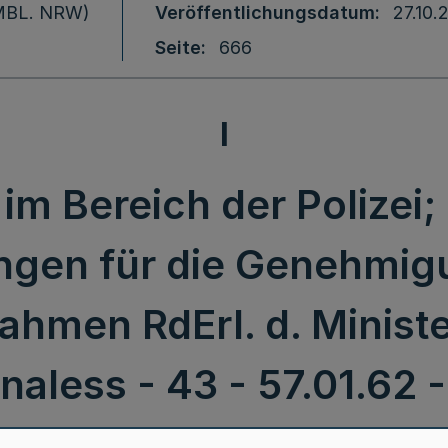
 (MBL. NRW)
Veröffentlichungsdatum
27.10.
Seite
666
I
im Bereich der Polizei
ngen für die Genehmig
men RdErl. d. Ministe
less - 43 - 57.01.62 - 