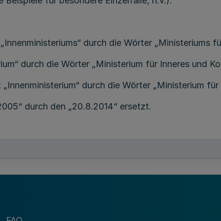
ispiele für besondere Einzelfälle, n.v.).“
 „Innenministeriums“ durch die Wörter „Ministeriums f
rium“ durch die Wörter „Ministerium für Inneres und K
 „Innenministerium“ durch die Wörter „Ministerium fü
005“ durch den „20.8.2014“ ersetzt.
efasst:
ersichten dem Landesamt für Zentrale Polizeiliche Dien
FAQ