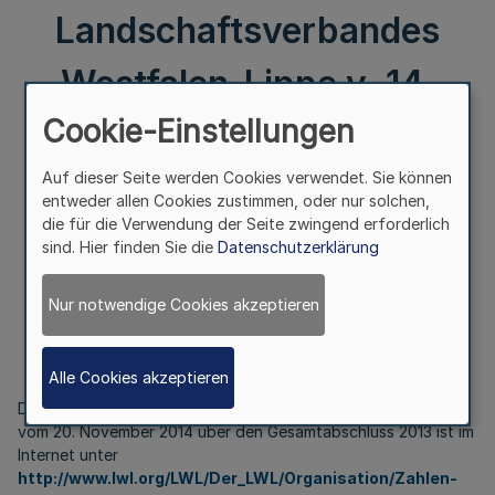
Landschaftsverbandes
Westfalen-Lippe v. 14.
Cookie-Einstellungen
Januar 2015
Auf dieser Seite werden Cookies verwendet. Sie können
entweder allen Cookies zustimmen, oder nur solchen,
Gesamtabschluss 2013
die für die Verwendung der Seite zwingend erforderlich
des
sind. Hier finden Sie die
Datenschutzerklärung
Landschaftsverbandes Westfalen-Lippe
Bek. d. Landschaftsverbandes Westfalen-Lippe
Nur notwendige Cookies akzeptieren
v. 14. Januar 2015
Alle Cookies akzeptieren
Der Beschluss der Landschaftsversammlung Westfalen-Lippe
vom 20. November 2014 über den Gesamtabschluss 2013 ist im
Internet unter
http://www.lwl.org/LWL/Der_LWL/Organisation/Zahlen-