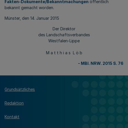
Fakten-Dokumente/Bekanntmachungen
öffentlich
bekannt gemacht worden.
Münster, den 14. Januar 2015
Der Direktor
des Landschaftsverbandes
Westfalen-Lippe
M a t t h i a s L ö b
-
MBl. NRW. 2015 S. 76
Grundsätzliches
Redaktion
Kontakt