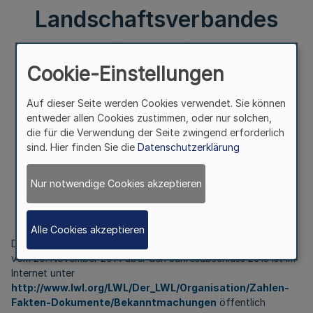
Landschaftsverbandes
Westfalen-Lippe v.
Cookie-Einstellungen
14.1.2015
Auf dieser Seite werden Cookies verwendet. Sie können
entweder allen Cookies zustimmen, oder nur solchen,
die für die Verwendung der Seite zwingend erforderlich
III.
sind. Hier finden Sie die
Datenschutzerklärung
J
ahresabschluss 2013
des Landschaftsverbandes Westfalen-Lippe
Nur notwendige Cookies akzeptieren
Bek. d. Landschaftsverbandes Westfalen-Lippe
v. 14.1.2015
Alle Cookies akzeptieren
Der Beschluss der Landschaftsversammlung Westfalen-Lippe
vom 20. November 2014 über den Jahresabschluss 2013 ist im
Internet unter
http://www.lwl.org/LWL/Der_LWL/Organisation/Zahlen-
Fakten-Dokumente/Bekanntmachungen
öffentlich