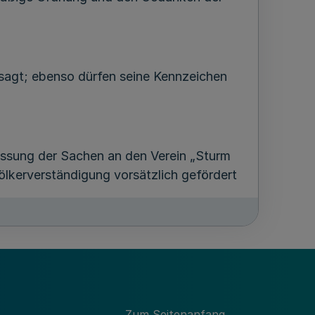
ersagt; ebenso dürfen seine Kennzeichen
assung der Sachen an den Verein „Sturm
kerverständigung vorsätzlich gefördert
g des Vermögens sowie von Sachen Dritter
ng des Gesetzes zur Regelung des
Zum Seitenanfang