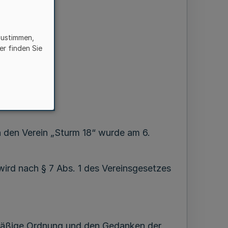
zustimmen,
er finden Sie
nales
 den Verein „Sturm 18“ wurde am 6.
wird nach § 7 Abs. 1 des Vereinsgesetzes
gsmäßige Ordnung und den Gedanken der