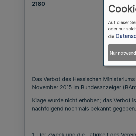
2180
Cooki
Auf dieser Se
oder nur solc
Datensc
die
Nur notwend
Beka
Das Verbot des Hessischen Ministeriums 
November 2015 im Bundesanzeiger (BAnz
Klage wurde nicht erhoben; das Verbot i
nachfolgend nochmals bekannt gegeben
1. Der Zweck und die Tätigkeit des Vere