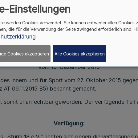
e-Einstellungen
Öffentliches Vereinsrecht;
ite werden Cookies verwendet. Sie können entweder allen Cookies 
Bekanntmachung über die Unanfechtbarkeit
hen, die für die Verwendung der Seite zwingend erforderlich sind. Hi
des Verbots des Vereins „Sturm 18 e. V.“ und
hutzerklärung
Gläubigeraufruf
ige Cookies akzeptieren
Alle Cookies akzeptieren
nntmachung des Ministeriums für Inneres und Kommu
vom 16. Dezember 2015
des Innern und für Sport vom 27. Oktober 2015 gegen
 AT 06.11.2015 B5) bekannt gemacht.
st somit unanfechtbar geworden. Der verfügende Teil 
.
Verfügung:
ins „Sturm 18 e.V.“ richten sich gegen die verfassun