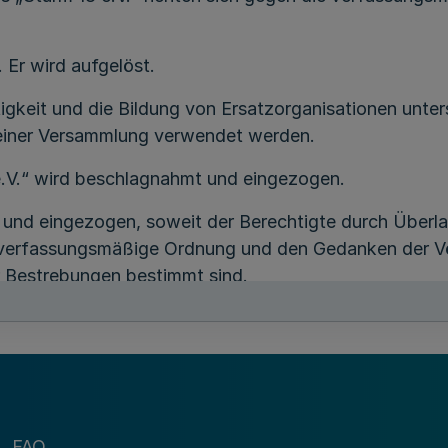
. Er wird aufgelöst.
ätigkeit und die Bildung von Ersatzorganisationen unt
n einer Versammlung verwendet werden.
e.V.“ wird beschlagnahmt und eingezogen.
 und eingezogen, soweit der Berechtigte durch Überl
 verfassungsmäßige Ordnung und den Gedanken der Völ
r Bestrebungen bestimmt sind.
ng wird angeordnet. Dies gilt nicht für die Einziehun
Gläubigeraufruf:
rden nach § 15 Abs. 1 der Verordnung zur Durchführu
FAQ