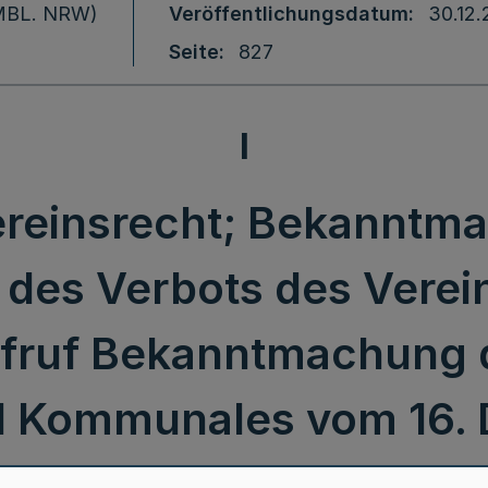
 (MBL. NRW)
Veröffentlichungsdatum
30.12.
Seite
827
I
ereinsrecht; Bekanntm
des Verbots des Verein
fruf Bekanntmachung 
nd Kommunales vom 16.