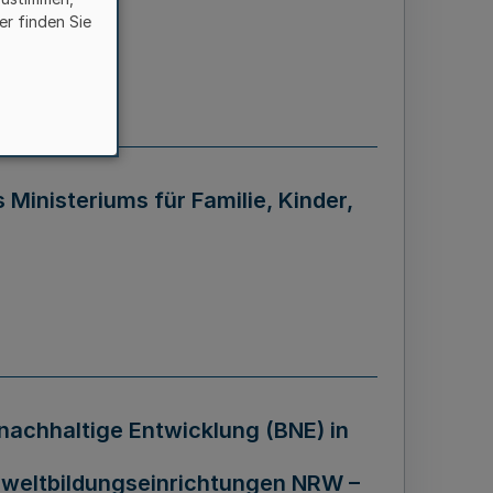
er finden Sie
inisteriums für Familie, Kinder,
nachhaltige Entwicklung (BNE) in
mweltbildungseinrichtungen NRW –