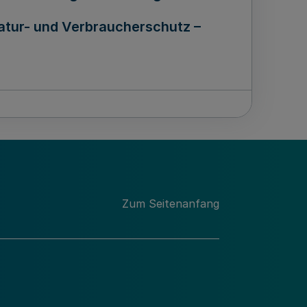
atur- und Verbraucherschutz –
nte Abwasserbeseitigung NRW“
nd Verbraucherschutz – IV – 7-025
Zum Seitenanfang