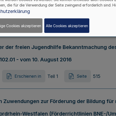
2016
hen, die für die Verwendung der Seite zwingend erforderlich sind. Hi
hutzerklärung
Teil 1
512
Erschienen in
Seite
ige Cookies akzeptieren
Alle Cookies akzeptieren
r der freien Jugendhilfe Bekanntmachung des M
6102.01 - vom 10. August 2016
Teil 1
515
Erschienen in
Seite
n Zuwendungen zur Förderung der Bildung für 
ordrhein-Westfalen (Förderrichtlinien BNE-/U