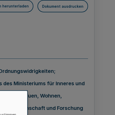
n herunterladen
Dokument ausdrucken
 Ordnungswidrigkeiten;
des Ministeriums für Inneres und
eriums für Bauen, Wohnen,
ation, Wissenschaft und Forschung
zustimmen,