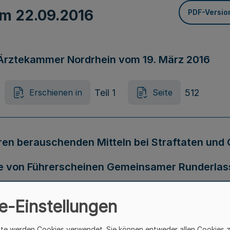
vom
22.09.2016
PDF-Versio
 Ärztekammer Nordrhein vom 19. März 2016
Teil 1
512
Erschienen in
Seite
ren berauschenden Mitteln bei Straftaten und
 von Führerscheinen Gemeinsamer Runderlass 
ustizministeriums (4103 - III. 29), des Minist
e-Einstellungen
 B 2-21-34/34) und des Ministeriums für Innov
ite werden Cookies verwendet. Sie können entweder allen Cookies 