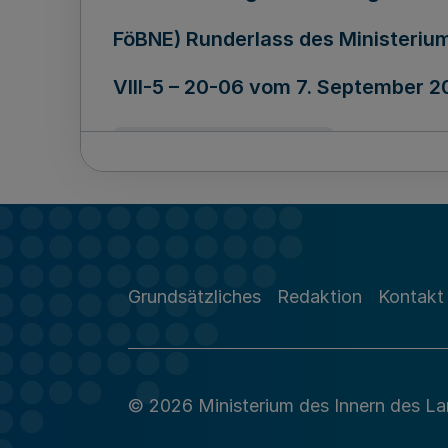
FöBNE) Runderlass des Ministerium
VIII-5 – 20-06 vom 7. September 2
07.09.2016
Ausfertigungsdatum
Richtlinien über die Gewährung 
Runderlass des Ministeriums für K
Grundsätzliches
Redaktion
Kontakt
088 0010 – vom 18. Juli 2016
© 2026 Ministerium des Innern des L
18.07.2016
Ausfertigungsdatum