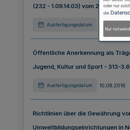
(232 - 1.09.14.03) vom 24. August 
oder nur solc
Datensc
die
24.08.2016
Ausfertigungsdatum
Nur notwend
Öffentliche Anerkennung als Träge
Jugend, Kultur und Sport - 313-3.
10.08.2016
Ausfertigungsdatum
Richtlinien über die Gewährung vo
Umweltbildungseinrichtungen in N