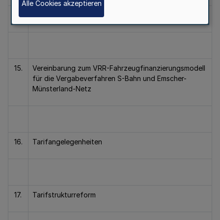
Alle Cookies akzeptieren
14.
Qualitätsbericht 2015
15.
Vereinbarung zum VRR-Fahrzeugfinanzierungsmodell
für die Vergabeverfahren S-Bahn und Emscher-
Münsterland-Netz
16.
Tarifangelegenheiten
17.
Tarifstrukturreform