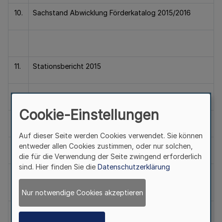
10.
Sachstand Abwicklung Förderkatalog 2015/2016
11.
Stationsbericht 2015
Cookie-Einstellungen
12.
Gesamtmobilität im VRR
Auf dieser Seite werden Cookies verwendet. Sie können
entweder allen Cookies zustimmen, oder nur solchen,
die für die Verwendung der Seite zwingend erforderlich
sind. Hier finden Sie die
Datenschutzerklärung
13.
Richtlinie Kommunale Produkte /
Liniennummernsystem
Nur notwendige Cookies akzeptieren