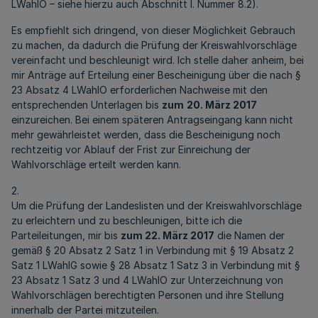
LWahlO – siehe hierzu auch Abschnitt I. Nummer 8.2).
Es empfiehlt sich dringend, von dieser Möglichkeit Gebrauch
zu machen, da dadurch die Prüfung der Kreiswahlvorschläge
vereinfacht und beschleunigt wird. Ich stelle daher anheim, bei
mir Anträge auf Erteilung einer Bescheinigung über die nach §
23 Absatz 4 LWahlO erforderlichen Nachweise mit den
entsprechenden Unterlagen bis
zum
20. März 2017
einzureichen. Bei einem späteren Antragseingang kann nicht
mehr gewährleistet werden, dass die Bescheinigung noch
rechtzeitig vor Ablauf der Frist zur Einreichung der
Wahlvorschläge erteilt werden kann.
2.
Um die Prüfung der Landeslisten und der Kreiswahlvorschläge
zu erleichtern und zu beschleunigen, bitte ich die
Parteileitungen, mir bis
zum 22. März 2017
die Namen der
gemäß § 20 Absatz 2 Satz 1 in Verbindung mit § 19 Absatz 2
Satz 1 LWahlG sowie § 28 Absatz 1 Satz 3 in Verbindung mit §
23 Absatz 1 Satz 3 und 4 LWahlO zur Unterzeichnung von
Wahlvorschlägen berechtigten Personen und ihre Stellung
innerhalb der Partei mitzuteilen.