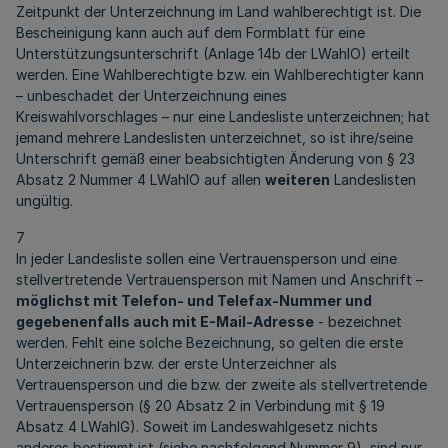
Zeitpunkt der Unterzeichnung im Land wahlberechtigt ist. Die
Bescheinigung kann auch auf dem Formblatt für eine
Unterstützungsunterschrift (Anlage 14b der LWahlO) erteilt
werden. Eine Wahlberechtigte bzw. ein Wahlberechtigter kann
– unbeschadet der Unterzeichnung eines
Kreiswahlvorschlages – nur eine Landesliste unterzeichnen; hat
jemand mehrere Landeslisten unterzeichnet, so ist ihre/seine
Unterschrift gemäß einer beabsichtigten Änderung von § 23
Absatz 2 Nummer 4 LWahlO auf allen
weiteren
Landeslisten
ungültig.
7
In jeder Landesliste sollen eine Vertrauensperson und eine
stellvertretende Vertrauensperson mit Namen und Anschrift –
möglichst mit Telefon- und Telefax-Nummer und
gegebenenfalls auch mit E-Mail-Adresse
- bezeichnet
werden. Fehlt eine solche Bezeichnung, so gelten die erste
Unterzeichnerin bzw. der erste Unterzeichner als
Vertrauensperson und die bzw. der zweite als stellvertretende
Vertrauensperson (§ 20 Absatz 2 in Verbindung mit § 19
Absatz 4 LWahlG). Soweit im Landeswahlgesetz nichts
anderes bestimmt ist (siehe nachfolgend Nummer 9), sind nur