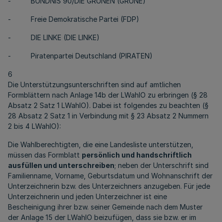
- BÜNDNIS 90/DIE GRÜNEN (GRÜNE)
- Freie Demokratische Partei (FDP)
- DIE LINKE (DIE LINKE)
- Piratenpartei Deutschland (PIRATEN)
6
Die Unterstützungsunterschriften sind auf amtlichen
Formblättern nach Anlage 14b der LWahlO zu erbringen (§ 28
Absatz 2 Satz 1 LWahlO). Dabei ist folgendes zu beachten (§
28 Absatz 2 Satz 1 in Verbindung mit § 23 Absatz 2 Nummern
2 bis 4 LWahlO):
Die Wahlberechtigten, die eine Landesliste unterstützen,
müssen das Formblatt
persönlich und handschriftlich
ausfüllen und unterschreiben
; neben der Unterschrift sind
Familienname, Vorname, Geburtsdatum und Wohnanschrift der
Unterzeichnerin bzw. des Unterzeichners anzugeben. Für jede
Unterzeichnerin und jeden Unterzeichner ist eine
Bescheinigung ihrer bzw. seiner Gemeinde nach dem Muster
der Anlage 15 der LWahlO beizufügen, dass sie bzw. er im