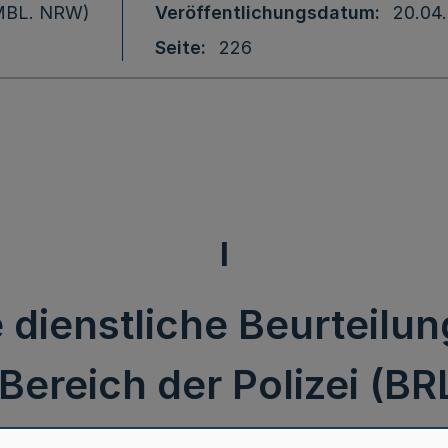
 (MBL. NRW)
Veröffentlichungsdatum
20.04
Seite
226
I
ie dienstliche Beurteil
ereich der Polizei (BR
ms für Inneres und Ko