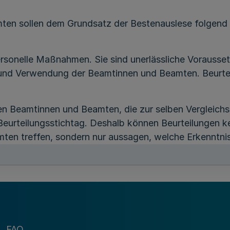
en sollen dem Grundsatz der Bestenauslese folgend d
personelle Maßnahmen. Sie sind unerlässliche Vorausse
und Verwendung der Beamtinnen und Beamten. Beurteil
gen Beamtinnen und Beamten, die zur selben Vergleich
Beurteilungsstichtag. Deshalb können Beurteilungen ke
mten treffen, sondern nur aussagen, welche Erkenntni
rteilungszeitraum gewonnen wurden.
vollzugsbeamtinnen und Polizeivollzugsbeamten des La
FAQ