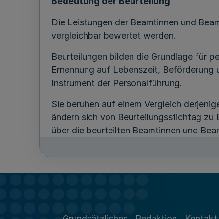
Bedeutung der Beurteilung
Die Leistungen der Beamtinnen und Beamt
vergleichbar bewertet werden.
Beurteilungen bilden die Grundlage für 
Ernennung auf Lebenszeit, Beförderung 
Instrument der Personalführung.
Sie beruhen auf einem Vergleich derjeni
ändern sich von Beurteilungsstichtag zu 
über die beurteilten Beamtinnen und Bea
Beurteilenden und bezogen auf den Beu
2
Anwendungsbereich
2.1
Diese Richtlinien gelten für die Polizei
Grundsätzliches
Redaktion
Kontakt