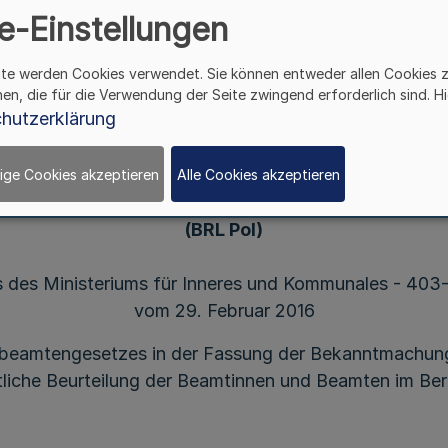
e-Einstellungen
0.05 - vom 29. Februar
ite werden Cookies verwendet. Sie können entweder allen Cookies 
hen, die für die Verwendung der Seite zwingend erforderlich sind. Hi
hutzerklärung
Richtlinien für die dienstliche Beurteilung
ige Cookies akzeptieren
Alle Cookies akzeptieren
der Beamtinnen und Beamten im Bereich der Polize
(BRL Pol)
 des Ministeriums für Inneres und Kommunales - 403
vom 29. Februar 2016
beamtengesetzes in der Fassung der Bekanntmachung 
stliche Beurteilung der Beamtinnen und Beamten im Bere