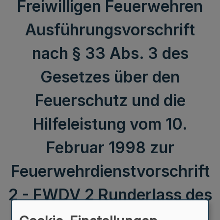
Freiwilligen Feuerwehren
Ausführungsvorschrift
nach § 33 Abs. 3 des
Gesetzes über den
Feuerschutz und die
Hilfeleistung vom 10.
Februar 1998 zur
Feuerwehrdienstvorschrift
2 - FWDV 2 Runderlass des
Ministeriums für Inneres