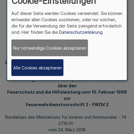
Cookie-Einstellungen
und Kommunales - 74 -
Auf dieser Seite werden Cookies verwendet. Sie können
entweder allen Cookies zustimmen, oder nur solchen,
27.19.01 - vom 24. März
die für die Verwendung der Seite zwingend erforderlich
sind. Hier finden Sie die
Datenschutzerklärung
2016
Nur notwendige Cookies akzeptieren
2135
Alle Cookies akzeptieren
Zugführerausbildung der Freiwilligen Feuerwehren
Ausführungsvorschrift nach § 33 Abs. 3 des Gesetzes
über den
Feuerschutz und die Hilfeleistung vom 10. Februar 1998
zur
Feuerwehrdienstvorschrift 2 - FWDV 2
Runderlass des Ministeriums für Inneres und Kommunales - 74 -
27.19.01 -
vom 24. März 2016