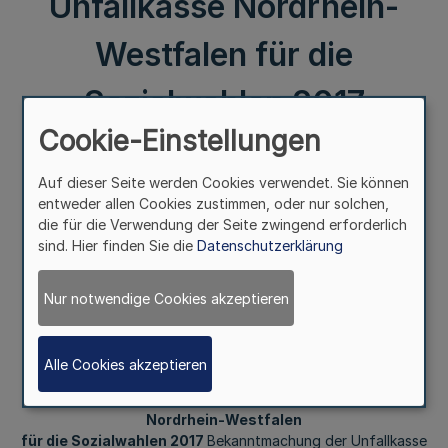
Unfallkasse Nordrhein-
Westfalen für die
Sozialwahlen 2017
Cookie-Einstellungen
Bekanntmachung der
Auf dieser Seite werden Cookies verwendet. Sie können
Unfallkasse Nordrhein-
entweder allen Cookies zustimmen, oder nur solchen,
die für die Verwendung der Seite zwingend erforderlich
Westfalen vom 18. April
sind. Hier finden Sie die
Datenschutzerklärung
2016
Nur notwendige Cookies akzeptieren
III.
Alle Cookies akzeptieren
2. Sitzung des Wahlausschusses der Unfallkasse
Nordrhein-Westfalen
für die Sozialwahlen 2017
Bekanntmachung der Unfallkasse