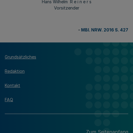
Hans Wilhelm R e i n e r s
Vorsitzender
-
MBl. NRW. 2016 S. 427
Grundsätzliches
Redaktion
Kontakt
FAQ
Zum Seitenanfang