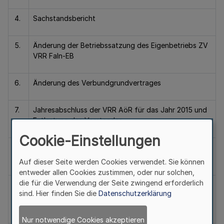
4.
Sachstandsbericht
5.
Änderung der Betriebssatzung des Eigenbetriebs ZV
VRR FaIn-EB
6.
Änderung des Verbundgrundvertrages
7.
Jahresabschluss der VRR AöR für das Jahr 2015 und
Entlastung des Vorstandes
Cookie-Einstellungen
8.
Jahresabschluss des Zweckverbandes VRR für das
Jahr 2015 und Entlastung des Verbandsvorstehers
Auf dieser Seite werden Cookies verwendet. Sie können
entweder allen Cookies zustimmen, oder nur solchen,
die für die Verwendung der Seite zwingend erforderlich
9.
Jahresabschluss des Eigenbetriebs ZV VRR FaIn-EB
sind. Hier finden Sie die
Datenschutzerklärung
für das Jahr 2015, Entlastung der Betriebsleitung und
der Mitglieder des Betriebsausschusses
Nur notwendige Cookies akzeptieren