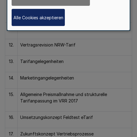
10.
Jahresabschluss des NVN für das Jahr 2015 und
Entlastung des Verbandsvorstehers
Alle Cookies akzeptieren
11.
Ausbau von kleinen Stationen
12.
Vertragsrevision NRW-Tarif
13.
Tarifangelegenheiten
14.
Marketingangelegenheiten
15.
Allgemeine Preismaßnahme und strukturelle
Tarifanpassung im VRR 2017
16.
Umsetzungskonzept Feldtest eTarif
17.
Zukunftskonzept Vertriebsprozesse