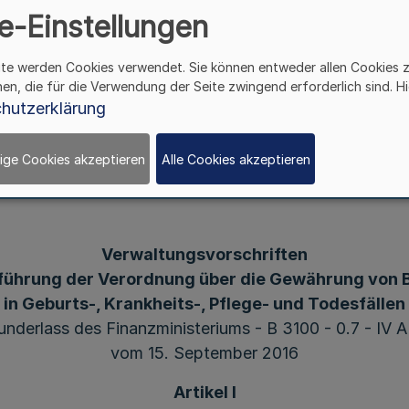
e-Einstellungen
riums - B 3100 - 0.7 - 
ite werden Cookies verwendet. Sie können entweder allen Cookies 
hen, die für die Verwendung der Seite zwingend erforderlich sind. Hi
September 2016
hutzerklärung
ige Cookies akzeptieren
Alle Cookies akzeptieren
Verwaltungsvorschriften
führung der Verordnung über die Gewährung von B
in Geburts-, Krankheits-, Pflege- und Todesfällen
underlass des Finanzministeriums - B 3100 - 0.7 - IV A
vom 15. September 2016
Artikel I