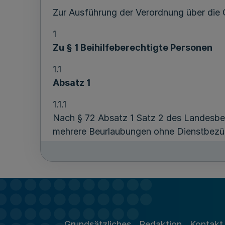
Zur Ausführung der Verordnung über die 
1
Zu § 1 Beihilfeberechtigte Personen
1.1
Absatz 1
1.1.1
Nach § 72 Absatz 1 Satz 2 des Landesbea
mehrere Beurlaubungen ohne Dienstbezüge
Beihilfen gewährt.
1.1.2
Witwer, hinterbliebene eingetragene Leb
Person selbst beihilfeberechtigt.
1.1.3
Grundsätzliches
Redaktion
Kontakt