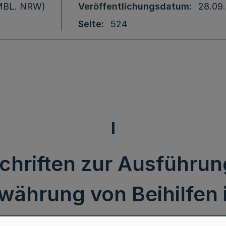
 (MBL. NRW)
Veröffentlichungsdatum
28.09
Seite
524
I
chriften zur Ausführun
währung von Beihilfen 
flege- und Todesfällen