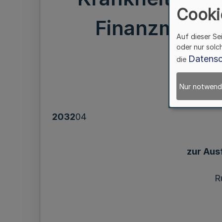
Cooki
Finanzministe
Auf dieser Se
oder nur solc
Datensc
die
Nur notwend
2032
04
zur Aus
R