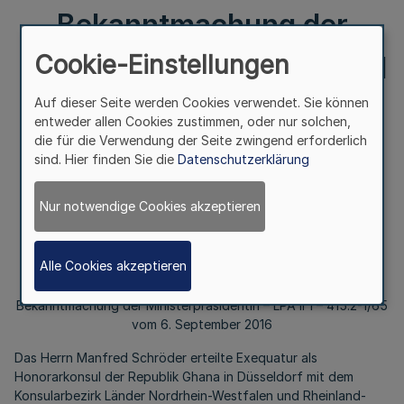
Bekanntmachung der
Cookie-Einstellungen
Ministerpräsidentin – LPA II
1 – 415.2-1/65 vom 6.
Auf dieser Seite werden Cookies verwendet. Sie können
entweder allen Cookies zustimmen, oder nur solchen,
die für die Verwendung der Seite zwingend erforderlich
September 2016
sind. Hier finden Sie die
Datenschutzerklärung
Nur notwendige Cookies akzeptieren
II.
Honorarkonsularische Vertretung
Alle Cookies akzeptieren
der Republik Ghana in Düsseldorf
Bekanntmachung der Ministerpräsidentin – LPA II 1 – 415.2-1/65
vom 6. September 2016
Das Herrn Manfred Schröder erteilte Exequatur als
Honorarkonsul der Republik Ghana in Düsseldorf mit dem
Konsularbezirk Länder Nordrhein-Westfalen und Rheinland-