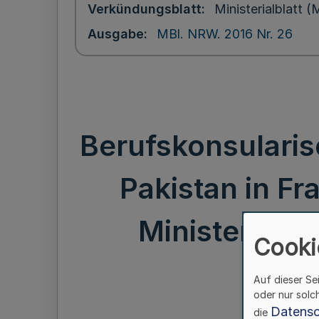
Verkündungsblatt
Ministerialblatt
Ausgabe
MBl. NRW. 2016 Nr. 26
Berufskonsularis
Pakistan in F
Ministerpräsi
Cooki
Auf dieser Se
oder nur solc
Datensc
die