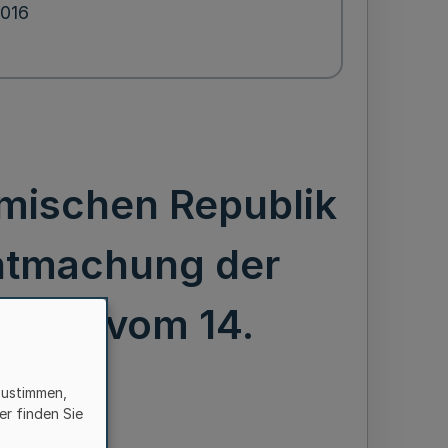
2016
amischen Republik
nntmachung der
3-1/16 vom 14.
zustimmen,
er finden Sie