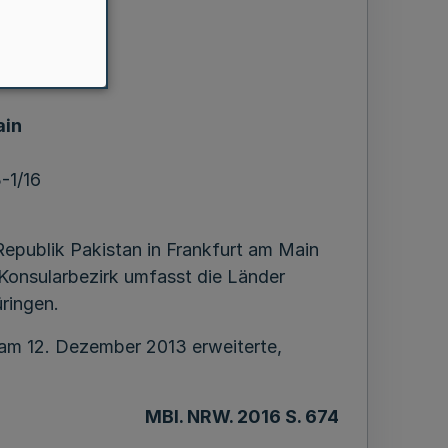
ain
-1/16
Republik Pakistan in Frankfurt am Main
Konsularbezirk umfasst die Länder
ringen.
 am 12. Dezember 2013 erweiterte,
MBl
. NRW. 2016 S. 674