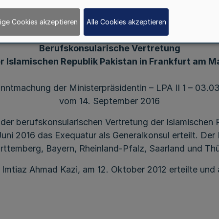
II.
ige Cookies akzeptieren
Alle Cookies akzeptieren
Berufskonsularische Vertretung
r Islamischen Republik Pakistan in Frankfurt am M
nntmachung der Ministerpräsidentin – LPA II 1 – 03.03
vom 14. September 2016
der berufskonsularischen Vertretung der Islamischen 
i 2016 das Exequatur als Generalkonsul erteilt. Der 
ttemberg, Bayern, Rheinland-Pfalz, Saarland und Thü
 Imtiaz Ahmad Kazi, am 12. Oktober 2012 erteilte und