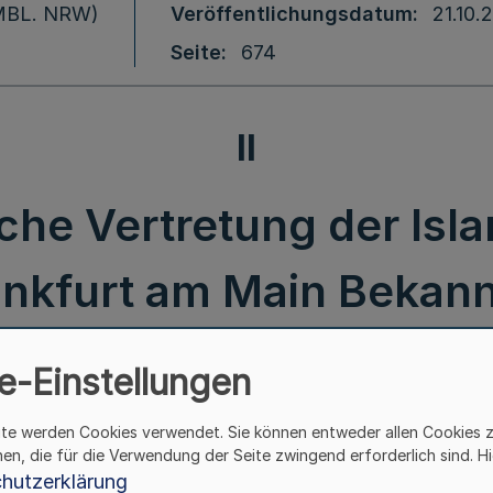
 (MBL. NRW)
Veröffentlichungsdatum
21.10.
Seite
674
II
che Vertretung der Isl
rankfurt am Main Beka
dentin – LPA II 1 – 03.0
e-Einstellungen
September 2016
ite werden Cookies verwendet. Sie können entweder allen Cookies 
hen, die für die Verwendung der Seite zwingend erforderlich sind. Hi
hutzerklärung