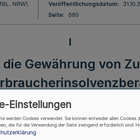
 (MBL. NRW)
Veröffentlichungsdatum
31.10.
Seite
680
I
er die Gewährung von 
erbraucherinsolvenzber
 für Familie, Kinder, J
e-Einstellungen
22 - 6709.2 - vom 7. Ok
ite werden Cookies verwendet. Sie können entweder allen Cookies 
hen, die für die Verwendung der Seite zwingend erforderlich sind. Hi
hutzerklärung