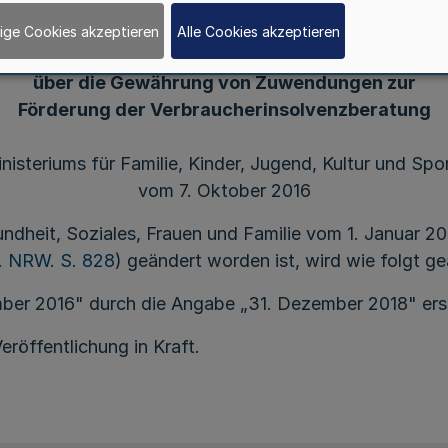
ige Cookies akzeptieren
Alle Cookies akzeptieren
Richtlinien
über die Gewährung von Zuwendungen zur
Förderung der Verbraucherinsolvenzberatung
isteriums für Familie, Kinder, Jugend, Kultur und Spo
vom 7. Oktober 2016
ndheit, Soziales, Frauen und Familie vom 1. Januar 2
. NRW. S. 828
) geändert worden ist, wird wie folgt ge
ber 2016" durch die Angabe „31. Dezember 2018" ers
eröffentlichung in Kraft.