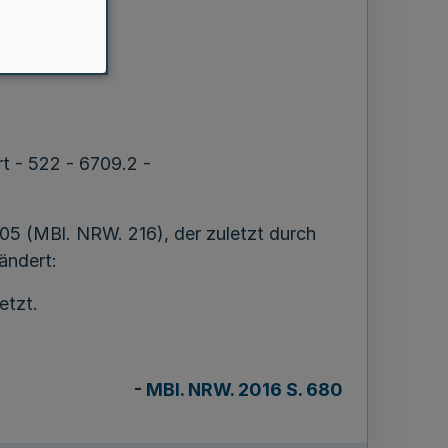
rt - 522 - 6709.2 -
005 (MBl. NRW. 216), der zuletzt durch
ändert:
etzt.
-
MBl. NRW. 2016 S. 680