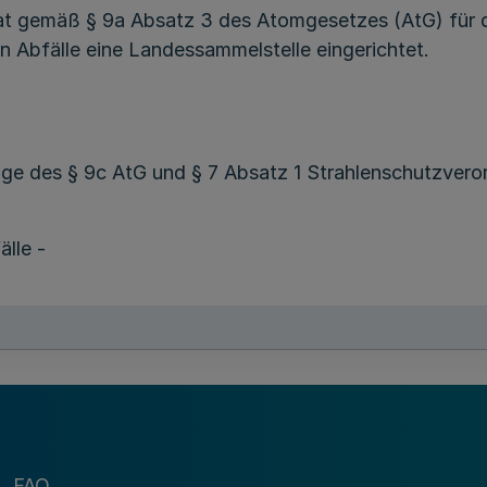
t gemäß § 9a Absatz 3 des Atomgesetzes (AtG) für 
n Abfälle eine Landessammelstelle eingerichtet.
ge des § 9c AtG und § 7 Absatz 1 Strahlenschutzvero
älle -
n.nrw.de.
e
FAQ