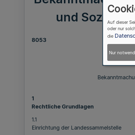
Cooki
und Soziales 
Auf dieser Se
oder nur solc
Datensc
die
8053
Benutzun
Nur notwend
Bekanntmachung
1
Rechtliche Grundlagen
1.1
Einrichtung der Landessammelstelle