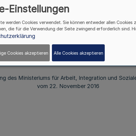
e-Einstellungen
- III 3 - 8053 vom 22.
ite werden Cookies verwendet. Sie können entweder allen Cookies 
hen, die für die Verwendung der Seite zwingend erforderlich sind. Hi
hutzerklärung
gsordnung der Landessammelstelle für radioaktiv
ige Cookies akzeptieren
Alle Cookies akzeptieren
des Landes Nordrhein-Westfalen
 des Ministeriums für Arbeit, Integration und Soziales
vom 22. November 2016