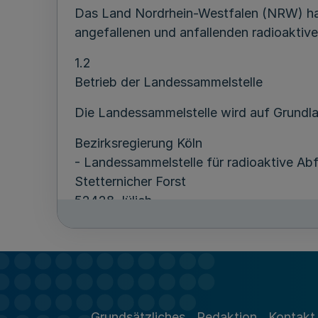
Das Land Nordrhein-Westfalen (NRW) ha
angefallenen und anfallenden radioaktive
1.2
Betrieb der Landessammelstelle
Die Landessammelstelle wird auf Grundla
Bezirksregierung Köln
- Landessammelstelle für radioaktive Abf
Stetternicher Forst
52428 Jülich
Telefon (02461) 4449,
Telefax (0221) 147-4280
E-Mail: landessammelstelle@bezreg-koel
1.3
Ablieferungspflicht, Ablieferungspflichtig
Grundsätzliches
Redaktion
Kontakt