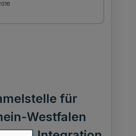
2016
elstelle für
hein-Westfalen
beit, Integration