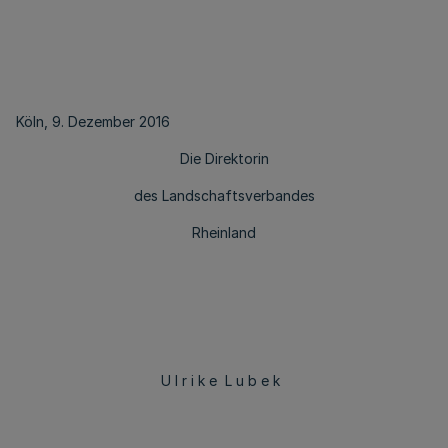
Köln, 9. Dezember 2016
Die Direktorin
des Landschaftsverbandes
Rheinland
U l r i k e L u b e k