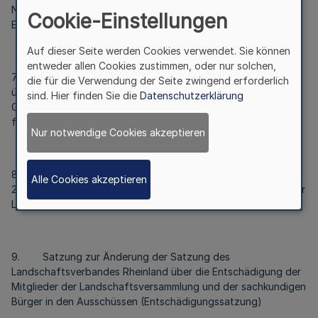
Netze und Beschluss über die Gewinnverwendung sowie die
Cookie-Einstellungen
Entlastung des Betriebsausschusses
Auf dieser Seite werden Cookies verwendet. Sie können
entweder allen Cookies zustimmen, oder nur solchen,
7 Schlussbericht des Rechnungsprüfungsausschusses
die für die Verwendung der Seite zwingend erforderlich
über die Prüfung des Gesamtabschlusses und des
sind. Hier finden Sie die
Datenschutzerklärung
Gesamtlageberichtes des Landschaftsverbandes Rheinland
für das Haushaltsjahr 2015
Nur notwendige Cookies akzeptieren
8 Bestätigung des Gesamtabschlusses zum 31. Dezember
Alle Cookies akzeptieren
2015 des Landschaftsverbandes Rheinland und Entlastung der
LVR-Direktorin gemäß § 116 GO NRW
9. Satzung zur Änderung der Satzung des
Landschaftsverbandes Rheinland über die Entschädigung der
Mitglieder der Landschaftsversammlung und der sachkundigen
Bürger in den Ausschüssen (Entschädigungssatzung)