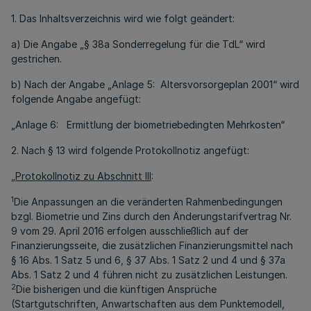
1. Das Inhaltsverzeichnis wird wie folgt geändert:
a) Die Angabe „§ 38a Sonderregelung für die TdL“ wird
gestrichen.
b) Nach der Angabe „Anlage 5: Altersvorsorgeplan 2001“ wird
folgende Angabe angefügt:
„Anlage 6: Ermittlung der biometriebedingten Mehrkosten“
2. Nach § 13 wird folgende Protokollnotiz angefügt:
„
Protokollnotiz zu Abschnitt III
:
1
Die Anpassungen an die veränderten Rahmenbedingungen
bzgl. Biometrie und Zins durch den Änderungstarifvertrag Nr.
9 vom 29. April 2016 erfolgen ausschließlich auf der
Finanzierungsseite, die zusätzlichen Finanzierungsmittel nach
§ 16 Abs. 1 Satz 5 und 6, § 37 Abs. 1 Satz 2 und 4 und § 37a
Abs. 1 Satz 2 und 4 führen nicht zu zusätzlichen Leistungen.
2
Die bisherigen und die künftigen Ansprüche
(Startgutschriften, Anwartschaften aus dem Punktemodell,