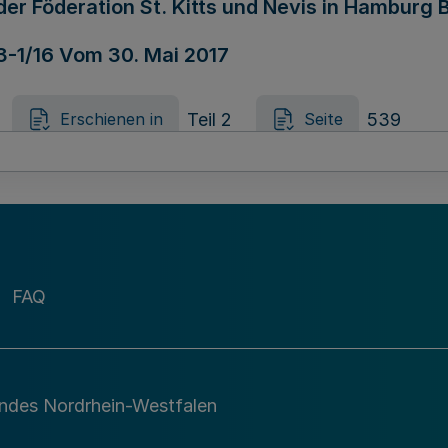
der Föderation St. Kitts und Nevis in Hambur
33-1/16 Vom 30. Mai 2017
Teil 2
539
Erschienen in
Seite
der Islamischen Republik Afghanistan in Bon
04-2/17 Vom 30. Mai 2017
FAQ
Teil 2
540
Erschienen in
Seite
andes Nordrhein-Westfalen
r „Gemeinsamen Anstalt öffentlichen Rechts