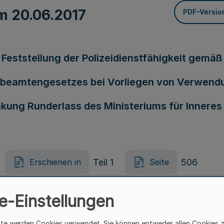
om
20.06.2017
PDF-Versio
 Feststellung der Polizeidienstfähigkeit gem
desbeamtengesetzes bei Vorliegen von Verwen
nkung Runderlass des Ministeriums für Innere
Teil 1
506
Erschienen in
Seite
e-Einstellungen
mmerweidehaltung Runderlass des Ministeriums
ite werden Cookies verwendet. Sie können entweder allen Cookies 