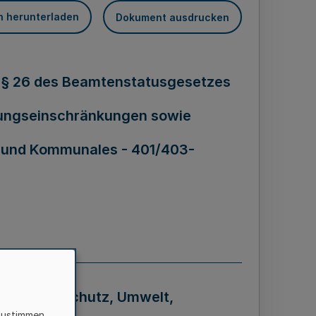
n herunterladen
Dokument ausdrucken
äß § 26 des Beamtenstatusgesetzes
dungseinschränkungen sowie
s und Kommunales - 401/403-
 für Klimaschutz, Umwelt,
zustimmen,