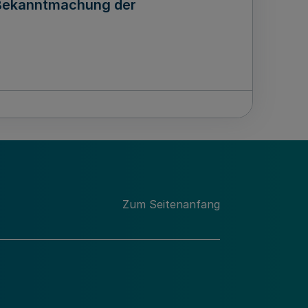
g Bekanntmachung der
n Bekanntmachung der
Zum Seitenanfang
“ Verkehrsverbund Rhein-Ruhr AöR