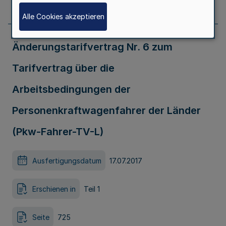
Seite
724
Alle Cookies akzeptieren
Änderungstarifvertrag Nr. 6 zum
Tarifvertrag über die
Arbeitsbedingungen der
Personenkraftwagenfahrer der Länder
(Pkw-Fahrer-TV-L)
Ausfertigungsdatum
17.07.2017
Erschienen in
Teil 1
Seite
725