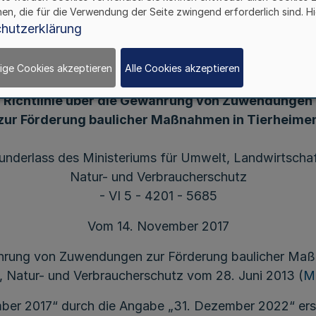
hen, die für die Verwendung der Seite zwingend erforderlich sind. Hi
hutzerklärung
ige Cookies akzeptieren
Alle Cookies akzeptieren
Änderung der
Richtlinie über die Gewährung von Zuwendungen
zur Förderung baulicher Maßnahmen in Tierheime
underlass des Ministeriums für Umwelt, Landwirtschaf
Natur- und Verbraucherschutz
- VI 5 - 4201 - 5685
Vom 14. November 2017
währung von Zuwendungen zur Förderung baulicher Maß
, Natur- und Verbraucherschutz vom 28. Juni 2013 (
M
ber 2017“ durch die Angabe „31. Dezember 2022“ ers