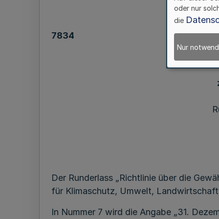
oder nur solc
Datensc
die
7834
Nur notwend
R
Der Runderlass „Richtlinie über die Ge
für Klimaschutz, Umwelt, Landwirtschaft
In Nummer 7 wird die Angabe „31. Dezem