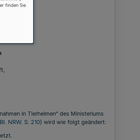
er finden Sie
n
t,
nahmen in Tierheimen“ des Ministeriums
Bl. NRW. S. 210
) wird wie folgt geändert:
etzt.