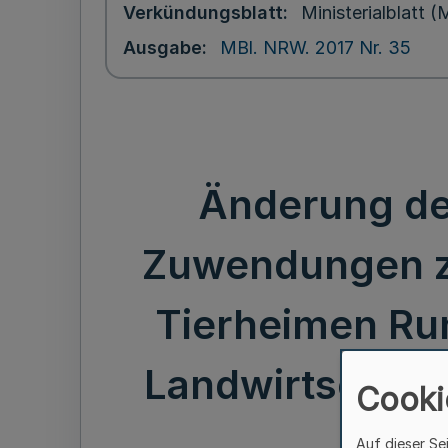
Verkündungsblatt
Ministerialblatt
Ausgabe
MBl. NRW. 2017 Nr. 35
Änderung der
Zuwendungen z
Tierheimen Run
Landwirtschaft,
Cooki
Auf dieser Se