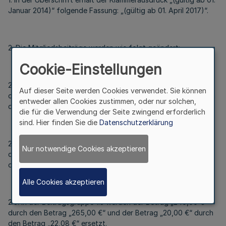
Januar 2014)“ folgende Fassung: „(gültig ab 01. April 2017)“.
2. Die Mitgliedsbeiträge werden wie folgt geändert:
Cookie-Einstellungen
2.1. In der Beitragsgruppe 1.1 werden der Betrag „1.080,00 €“
Auf dieser Seite werden Cookies verwendet. Sie können
durch den Betrag „1.105,00 €“ und der Betrag „90,00 €“ durch
entweder allen Cookies zustimmen, oder nur solchen,
den Betrag „92,08 €“ ersetzt.
die für die Verwendung der Seite zwingend erforderlich
sind. Hier finden Sie die
Datenschutzerklärung
2.2. In der Beitragsgruppe 1.2 werden der Betrag „240,00 €“
Nur notwendige Cookies akzeptieren
durch den Betrag „265,00 €“ und der Betrag „20,00 €“ durch
den Betrag „22,08 €“ ersetzt.
Alle Cookies akzeptieren
2.3. In der Beitragsgruppe 1.3 werden der Betrag „240,00 €“
durch den Betrag „265,00 €“ und der Betrag „20,00 €“ durch
den Betrag „22,08 €“ ersetzt.