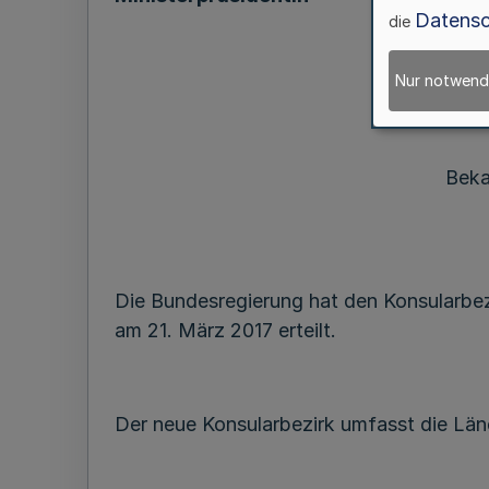
Datensc
die
Nur notwend
Beka
Die Bundesregierung hat den Konsularbez
am 21. März 2017 erteilt.
Der neue Konsularbezirk umfasst die Lä