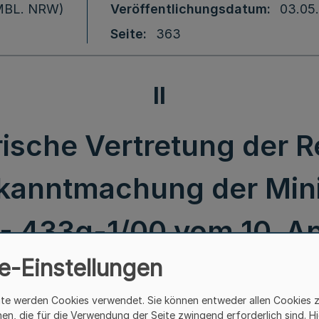
 (MBL. NRW)
Veröffentlichungsdatum
03.05
Seite
363
II
sche Vertretung der R
kanntmachung der Mini
1 - 433g-1/00 vom 10. Ap
e-Einstellungen
II.
ite werden Cookies verwendet. Sie können entweder allen Cookies 
hen, die für die Verwendung der Seite zwingend erforderlich sind. Hi