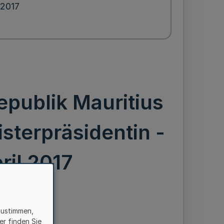
.2017
epublik Mauritius
sterpräsidentin -
ril 2017
zustimmen,
er finden Sie