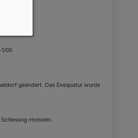
-1/00
sseldorf geändert. Das Exequatur wurde
 Schleswig-Holstein.