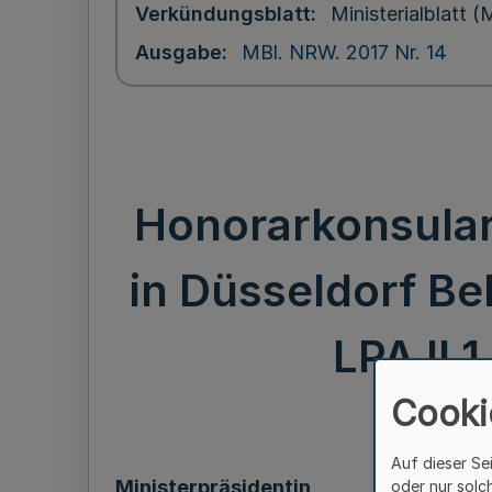
Verkündungsblatt
Ministerialblatt
Ausgabe
MBl. NRW. 2017 Nr. 14
Honorarkonsulari
in Düsseldorf Be
LPA II 
Cooki
Auf dieser Se
Ministerpräsidentin
oder nur solc