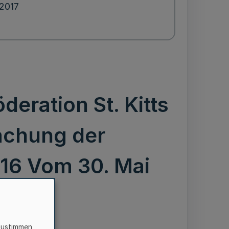
.2017
eration St. Kitts
achung der
1/16 Vom 30. Mai
zustimmen,