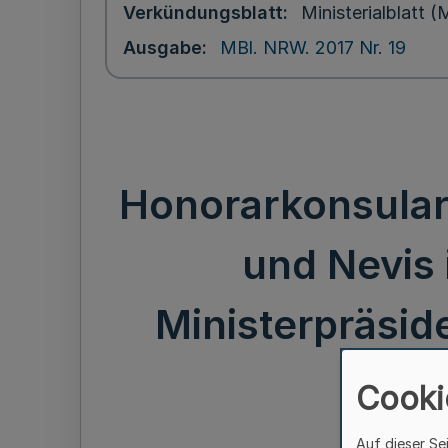
Verkündungsblatt
Ministerialblatt
Ausgabe
MBl. NRW. 2017 Nr. 19
Honorarkonsulari
und Nevis
Ministerpräside
Cooki
Auf dieser Se