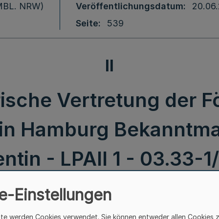
 (MBL. NRW)
Veröffentlichungsdatum
20.06
Seite
539
II
sche Vertretung der Föd
 in Hamburg Bekanntm
ntin - LPAII 1 - 03.33-
2017
e-Einstellungen
ite werden Cookies verwendet. Sie können entweder allen Cookies 