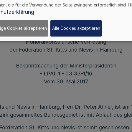
II.
hen, die für die Verwendung der Seite zwingend erforderlich sind. Hi
hutzerklärung
ige Cookies akzeptieren
Alle Cookies akzeptieren
Honorarkonsularische Vertretung
der Föderation St. Kitts und Nevis in Hamburg
Bekanntmachung der Ministerpräsidentin
- LPAII 1 - 03.33-1/16
Vom 30. Mai 2017
ts und Nevis in Hamburg, Herr Dr. Peter Ahner, ist am
zirk gesammeltes Bundesgebiet ist mit Ablauf des gl
örderation St. Kitts und Nevis ist somit geschlossen.