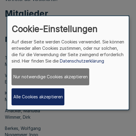
Mitglieder
Stellvertreter
Cookie-Einstellungen
Name/Vorname
Auf dieser Seite werden Cookies verwendet. Sie können
Name/Vorname
entweder allen Cookies zustimmen, oder nur solchen,
die für die Verwendung der Seite zwingend erforderlich
Tietjen, Carmen
sind. Hier finden Sie die
Datenschutzerklärung
Marquard, Andrea
Weelink, Willi
Nur notwendige Cookies akzeptieren
Entgelmeier, Klaus
Kerscher, Marina
Alle Cookies akzeptieren
Menacher, Martin
Anacker, Manuela
Wimmer, Dirk
Berkes, Wolfgang
Niggemeier, Ingo