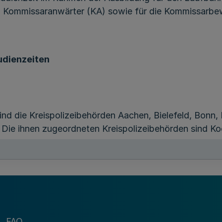
nd Kommissaranwärter (KA) sowie für die Kommissarb
udienzeiten
nd die Kreispolizeibehörden Aachen, Bielefeld, Bonn,
 Die ihnen zugeordneten Kreispolizeibehörden sind K
er fachpraktischen Studienzeit sind dem Studienverla
zeivollzugsdienst an der FHöV NRW in der jeweils gel
FAQ