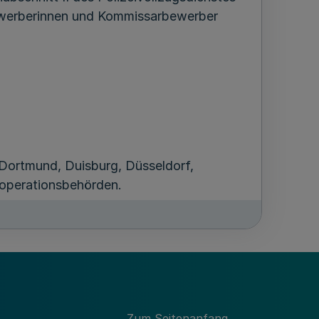
ewerberinnen und Kommissarbewerber
 Dortmund, Duisburg, Düsseldorf,
ooperationsbehörden.
ufsplan als Anlage zur Studienordnung
tenden Fassung zu entnehmen.
Zum Seitenanfang