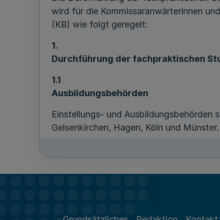
wird für die Kommissaranwärterinnen u
(KB) wie folgt geregelt:
1.
Durchführung der fachpraktischen St
1.1
Ausbildungsbehörden
Einstellungs- und Ausbildungsbehörden si
Gelsenkirchen, Hagen, Köln und Münster.
1.2
Studienverlauf
Folge und Dauer der Studienabschnitte d
Teil A und Teil B des Studiengangs Poli
1.3
Grundsätzliches
Redaktion
Kontakt