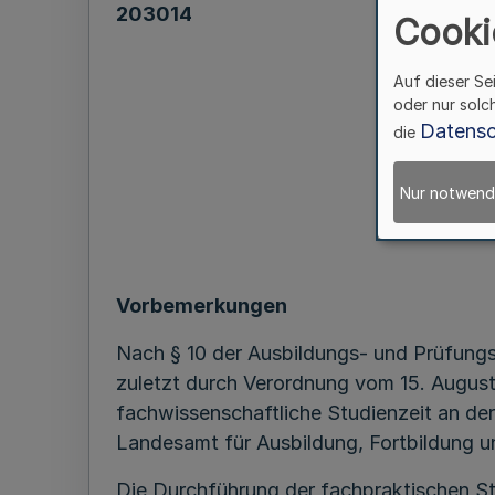
203014
Cooki
Auf dieser Se
im
oder nur solc
Datensc
die
R
Nur notwend
Vorbemerkungen
Nach § 10 der Ausbildungs- und Prüfungs
zuletzt durch Verordnung vom 15. August
fachwissenschaftliche Studienzeit an de
Landesamt für Ausbildung, Fortbildung u
Die Durchführung der fachpraktischen St