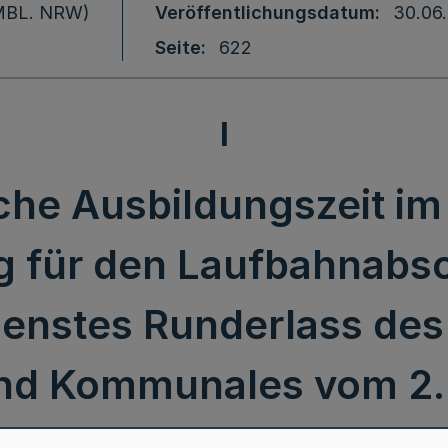
 (MBL. NRW)
Veröffentlichungsdatum
30.06
Seite
622
I
che Ausbildungszeit i
 für den Laufbahnabsch
ienstes Runderlass des
nd Kommunales vom 2. 