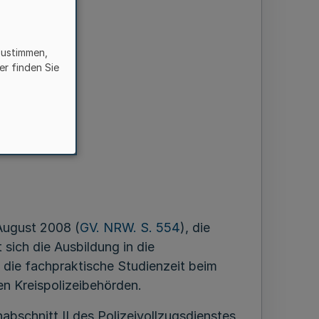
zustimmen,
 II
er finden Sie
es
August 2008 (
GV. NRW. S. 554
), die
 sich die Ausbildung in die
 die fachpraktische Studienzeit beim
n Kreispolizeibehörden.
bschnitt II des Polizeivollzugsdienstes