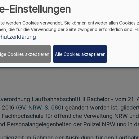
e-Einstellungen
Fachpraktische Ausbildungszeit
ite werden Cookies verwendet. Sie können entweder allen Cookies 
 Rahmen der Ausbildung für den Laufbahnabschnitt
hen, die für die Verwendung der Seite zwingend erforderlich sind. Hi
des Polizeivollzugsdienstes
hutzerklärung
underlass des Ministeriums für Inneres und Kommunal
ige Cookies akzeptieren
Alle Cookies akzeptieren
vom 2. Juni 2017
verordnung Laufbahnabschnitt II Bachelor - vom 21. 
 2016 (
GV. NRW. S. 680
) geändert worden ist, gliedert
r Fachhochschule für öffentliche Verwaltung NRW und
nd Personalangelegenheiten der Polizei NRW und in de
udienzeit im Rahmen der Ausbildung für den Laufbahna