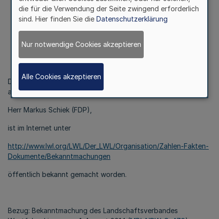
Feststellung eines Nachfolgers
die für die Verwendung der Seite zwingend erforderlich
sind. Hier finden Sie die
Datenschutzerklärung
Bekanntmachung
des Landschaftsverbandes Westfalen-Lippe
Nur notwendige Cookies akzeptieren
Vom 14. Juni 2017
Alle Cookies akzeptieren
Die Nachfolge für das mit Ablauf des 29. Mai 2017
ausgeschiedene Mitglied der 14. Landschaftsversammlung,
Herr Markus Schiek (FDP),
ist im Internet unter
http://www.lwl.org/LWL/Der_LWL/Organisation/Zahlen-Fakten-
Dokumente/Bekanntmachungen
öffentlich bekannt gemacht worden.
Bezug: Bekanntmachung des Landschaftsverbandes