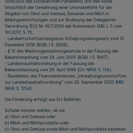
1308/2013 des Europäischen Parlaments und des Rates
hinsichtlich der Gewährung einer Unionsbeihilfe für die
Abgabe von Obst und Gemüse, Bananen und Milch in
Bildungseinrichtungen und zur Änderung der Delegierten
Verordnung (EU) Nr. 907/2014 der Kommission (ABl. L 5 vom
10.1.2017, S. 11),
- Landwirtschaftserzeugnisse-Schulprogrammgesetz vom 13.
Dezember 2016 (BGBl. I S. 2858),
- § 10 des Marktorganisationsgesetzes in der Fassung der
Bekanntmachung vom 24. Juni 2005 (BGBl. I S. 1847),
- Landeshaushaltsordnung in der Fassung der
Bekanntmachung vom 26. April 1999 (
GV. NRW. S. 158
),
- Runderlass des Finanzministeriums „Verwaltungsvorschriften
zur Landeshaushaltsordnung“ vom 30. September 2003 (
MBl.
NRW. S. 1254
).
Die Förderung erfolgt aus EU-Beihilfen.
Schulen können wählen, ob sie
a) Obst und Gemüse oder
b) Milch und Milchprodukte oder
c) Obst und Gemüse sowie Milch und Milchprodukte beziehen