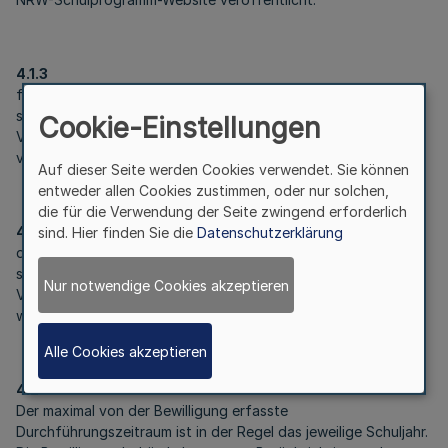
4.1.3
für die Versorgung der Kinder nur Obst- und Gemüsesorten
sowie Milch und Milchprodukte entsprechend der
Cookie-Einstellungen
Verzeichnisse auf der NRW-Schulprogramm-Website
verwendet werden und
Auf dieser Seite werden Cookies verwendet. Sie können
entweder allen Cookies zustimmen, oder nur solchen,
die für die Verwendung der Seite zwingend erforderlich
4.1.4
sind. Hier finden Sie die
Datenschutzerklärung
die förderfähigen Erzeugnisse von handelsüblicher Qualität
sind und durch die Lieferanten die einschlägigen
Nur notwendige Cookies akzeptieren
Vermarktungsnormen und Hygieneanforderungen erfüllt
werden.
Alle Cookies akzeptieren
4.2
Der maximal von der Bewilligung erfasste
Durchführungszeitraum ist in der Regel das jeweilige Schuljahr.