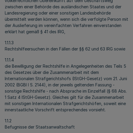
völkerrechtlichen Übereinkunft auf dem Geschäftsweg
zwischen einer Behörde des ausländischen Staates und der
Landesregierung oder einer sonstigen Landesbehörde
übermittelt werden können, wenn sich die verfolgte Person mit
der Auslieferung im vereinfachten Verfahren einverstanden
erklärt hat gemäß § 41 des IRG,
1.1.1.3
Rechtshilfeersuchen in den Fällen der §§ 62 und 63 IRG sowie
1.1.1.4
die Bewilligung der Rechtshilfe in Angelegenheiten des Teils 5
des Gesetzes über die Zusammenarbeit mit dem
Internationalen Strafgerichtshofs (IStGH-Gesetz) vom 21. Juni
2002 (BGBl I S. 2144), in der jeweils geltenden Fassung -
sonstige Rechtshilfe - nach Absprache im Einzelfall (§ 68 Abs.
1 Satz 4 IStGH-Gesetz). Gleiches gilt für die Zusammenarbeit
mit sonstigen Internationalen Strafgerichtshöfen, soweit eine
innerstaatliche Vorschrift entsprechendes vorsieht.
1.1.2
Befugnisse der Staatsanwaltschaft