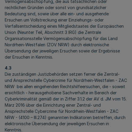
Vermögensabschöpfung, die aus tatsächlichen oder
rechtlichen Gründen oder sonst von grundsätzlicher
Bedeutung sind, sowie über alle ein- und ausgehende
Ersuchen um Vollstreckung einer Einziehungs- oder
Verfallsentscheidung eines Mitgliedstaates der Europäischen
Union (Neunter Teil, Abschnitt 3 IRG) die Zentrale
Organisationsstelle Vermögensabschöpfung für das Land
Nordrhein-Westfalen (ZOV NRW) durch elektronische
Übersendung der jeweiligen Ersuchen sowie der Ergebnisse
der Ersuchen in Kenntnis.
4.3
Die zuständigen Justizbehörden setzen ferner die Zentral-
und Ansprechstelle Cybercrime für Nordrhein-Westfalen - ZAC
NRW bei allen eingehenden Rechtshilfeersuchen, die - soweit
ersichtlich - herausgehobene Sachverhalte im Bereich der
Cyberkriminalität gemäß der in Ziffer 3.1.2 der AV d. JM vom 15.
März 2016 über die Einrichtung einer Zentral- und
Ansprechstelle Cybercrime für Nordrhein-Westfalen - ZAC
NRW - (4100 – III.274) genannten Indikatoren betreffen, durch
elektronische Übersendung der jeweiligen Ersuchen in
Kenntnis.