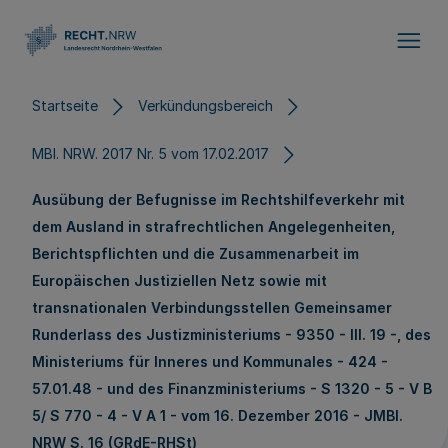
Direkt zum Inhalt
Startseite
Verkündungsbereich
MBl. NRW. 2017 Nr. 5 vom 17.02.2017
Ausübung der Befugnisse im Rechtshilfeverkehr mit
dem Ausland in strafrechtlichen Angelegenheiten,
Berichtspflichten und die Zusammenarbeit im
Europäischen Justiziellen Netz sowie mit
transnationalen Verbindungsstellen Gemeinsamer
Runderlass des Justizministeriums - 9350 - III. 19 -, des
Ministeriums für Inneres und Kommunales - 424 -
57.01.48 - und des Finanzministeriums - S 1320 - 5 - V B
5/ S 770 - 4 - V A 1 - vom 16. Dezember 2016 - JMBI.
NRW S. 16 (GRdE-RHSt)