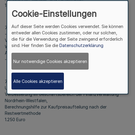
1.250 Euro
Cookie-Einstellungen
Auf dieser Seite werden Cookies verwendet. Sie können
7308
entweder allen Cookies zustimmen, oder nur solchen,
-,-
die für die Verwendung der Seite zwingend erforderlich
Verbesserung im Geschäftsbereich der Polizei Nordrhein-
sind. Hier finden Sie die
Datenschutzerklärung
Westfalen,
Anpassung des WE-Meldewesens der Polizei NRW
-,-
Nur notwendige Cookies akzeptieren
Alle Cookies akzeptieren
7310
Udo Keßler
Verbesserung im Geschäftsbereich der Finanzverwaltung
Nordrhein-Westfalen,
Berechnungshilfe zur Kaufpreisaufteilung nach der
Restwertmethode
1.250 Euro